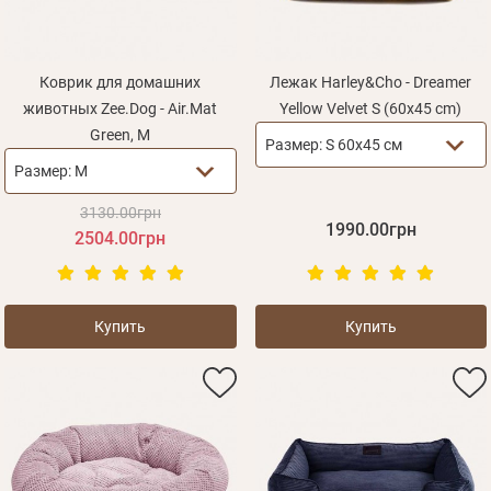
Коврик для домашних
Лежак Harley&Cho - Dreamer
животных Zee.Dog - Air.Mat
Yellow Velvet S (60х45 cm)
Green, M
Размер:
S 60х45 см
Размер:
M
3130.00грн
1990.00грн
2504.00грн
Купить
Купить