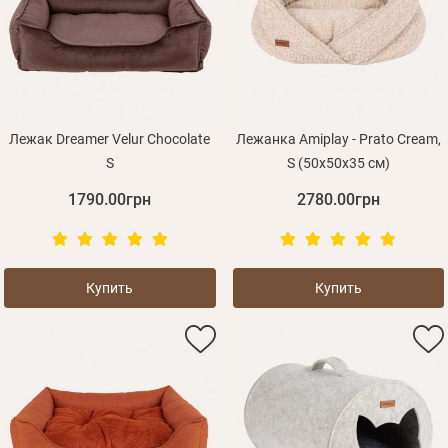
Оплата и доставка
Программа лояльности
О Нас
Оптовым клиентам
Лежак Dreamer Velur Chocolate
Лежанка Amiplay - Prato Cream,
S
S (50x50x35 см)
Контакты
1790.00грн
2780.00грн
+380 (95) 095-00-05
Купить
Купить