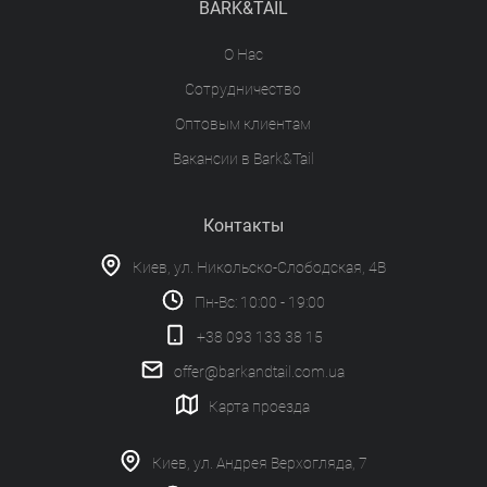
BARK&TAIL
О Нас
Сотрудничество
Оптовым клиентам
Вакансии в Bark&Tail
Контакты
Киев, ул. Никольско-Слободская, 4В
Пн-Вс: 10:00 - 19:00
+38 093 133 38 15
offer@barkandtail.com.ua
Карта проезда
Киев, ул. Андрея Верхогляда, 7