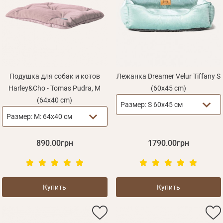
Подушка для собак и котов
Лежанка Dreamer Velur Tiffany S
Harley&Cho - Tomas Pudra, M
(60х45 cm)
(64x40 cm)
Размер:
S 60х45 см
Размер:
M: 64х40 см
890.00грн
1790.00грн
Купить
Купить