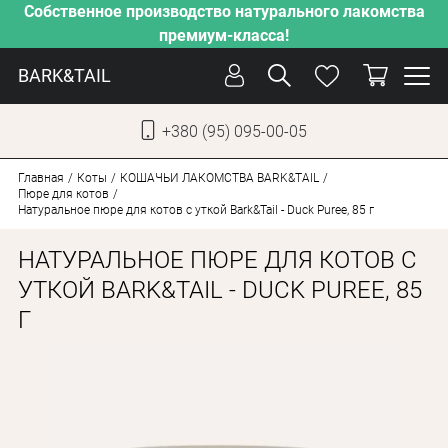
Собственное производство натурального лакомства
премиум-класса!
BARK&TAIL
+380 (95) 095-00-05
УКР
РУС
Главная
Коты
КОШАЧЬИ ЛАКОМСТВА BARK&TAIL
Пюре для котов
Натуральное пюре для котов с уткой Bark&Tail - Duck Puree, 85 г
УХОД
НАТУРАЛЬНОЕ ПЮРЕ ДЛЯ КОТОВ С
ЗАБОТА
УТКОЙ BARK&TAIL - DUCK PUREE, 85
ОТ ЖАРЫ
Г
НАШЕ ПРОИЗВОДСТВО
НОВИНКИ
АКЦИИ
ДЛЯ СОБАК