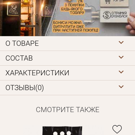
О ТОВАРЕ
СОСТАВ
Личные данные
ХАРАКТЕРИСТИКИ
ОТЗЫВЫ(0)
СМОТРИТЕ ТАКЖЕ
Забыли пароль?
Вам на почту будет отправленно письмо с сылкой для