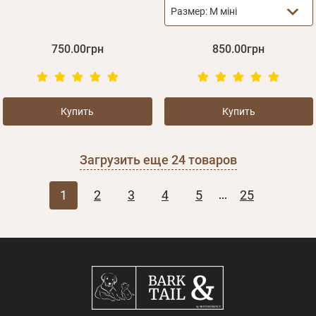
Размер:
M міні
750.00грн
850.00грн
Купить
Купить
Загрузить еще
24
товаров
1
2
3
4
5
25
...