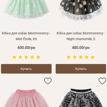
Оплата и доставка
Программа лояльности
О Нас
Оптовым клиентам
Юбка для собак Montmorency -
Юбка для собак Montmorency -
Mint Étoile, XS
Night chamomile, S
Контакты
400.00грн
480.00грн
+380 (95) 095-00-05
Купить
Купить