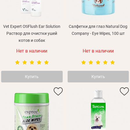
Личные данные
Vet Expert OtiFlush Ear Solution
Салфетки для глаз Natural Dog
Раствор для очистки ушей
Company - Eye Wipes, 100 шт
котов и собак
Нет в наличии
Нет в наличии
Забыли пароль?
Купить
Купить
Вам на почту будет отправленно письмо с сылкой
Данные не подвязаны ни к одной учетной записи, или
Войти
для подтверждения регистрации.
ваша учетная запись не подтверждена
Получать уведомления о новинках,скидках, акциях
Отправить
Не пришло письмо?
Повторить отправку
Регистрация
Вспомнили пароль?
Отправить
Пароль
или с помощью