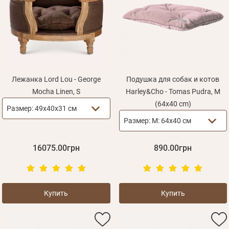
Лежанка Lord Lou - George
Подушка для собак и котов
Mocha Linen, S
Harley&Cho - Tomas Pudra, M
(64x40 cm)
Размер:
49x40x31 см
Размер:
M: 64х40 см
16075.00грн
890.00грн
Купить
Купить