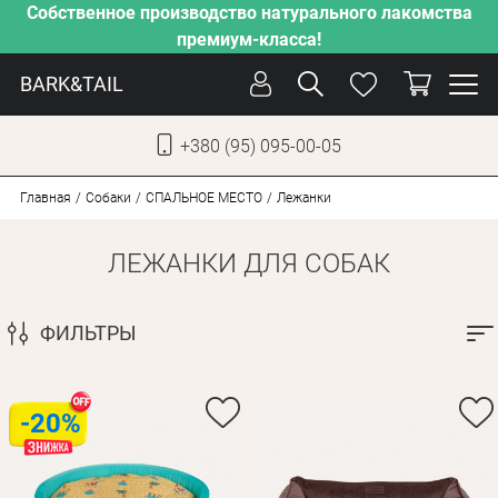
Собственное производство натурального лакомства
премиум-класса!
BARK&TAIL
+380 (95) 095-00-05
УКР
РУС
Главная
Собаки
СПАЛЬНОЕ МЕСТО
Лежанки
ЛЕЖАНКИ ДЛЯ СОБАК
УХОД
ЗАБОТА
ФИЛЬТРЫ
ОТ ЖАРЫ
НАШЕ ПРОИЗВОДСТВО
НОВИНКИ
-20%
АКЦИИ
ДЛЯ КОТОВ