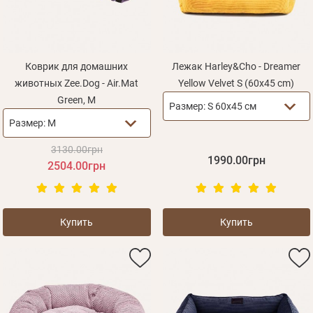
Коврик для домашних
Лежак Harley&Cho - Dreamer
животных Zee.Dog - Air.Mat
Yellow Velvet S (60х45 cm)
Green, M
Размер:
S 60х45 см
Размер:
M
3130.00грн
1990.00грн
2504.00грн
Купить
Купить