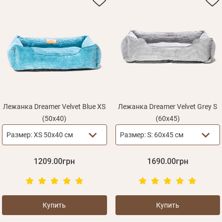
Лежанка Dreamer Velvet Blue XS
Лежанка Dreamer Velvet Grey S
(50x40)
(60x45)
Личные данные
Размер:
XS 50х40 см
Размер:
S: 60х45 см
1209.00грн
1690.00грн
Купить
Купить