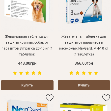
Личные данные
Жевательная таблетка для
Жевательная таблетка для
защиты крупных собак от
защиты от паразитов и
паразитов Simparica 20-40 кг (1
насекомых NexGard, M 4-10 кг
таблетка)
(1 таблетка)
448.00грн
366.00грн
Забыли пароль?
Купить
Купить
Вам на почту будет отправленно письмо с сылкой
Данные не подвязаны ни к одной учетной записи, или
Войти
для подтверждения регистрации.
ваша учетная запись не подтверждена
Получать уведомления о новинках,скидках, акциях
Отправить
Не пришло письмо?
Повторить отправку
Регистрация