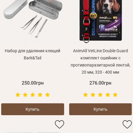
Оплата и доставка
Программа лояльности
О Нас
Оптовым клиентам
Контакты
Набор для удаления клещей
AnimAll VetLine Double Guard
Bark&Tail
комплект ошейник с
+380 (95) 095-00-05
противопаразитарной лентой,
20 мм, 320 - 400 мм
250.00грн
276.00грн
Купить
Купить