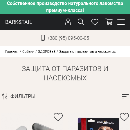
Собственное производство натурального лакомства
премиум-класса!
BARK&TAIL
+380 (95) 095-00-05
УКР
РУС
Главная
Собаки
ЗДОРОВЬЕ
Защита от паразитов и насекомых
ЗАЩИТА ОТ ПАРАЗИТОВ И
УХОД
НАСЕКОМЫХ
ЗАБОТА
ОТ ЖАРЫ
ФИЛЬТРЫ
НАШЕ ПРОИЗВОДСТВО
НОВИНКИ
АКЦИИ
ДЛЯ КОТОВ