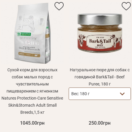
Сухой корм для взрослых
Натуральное пюре для собак с
собак малых пород с
говядиной Bark&Tail - Beef
чувствительным
Puree, 180 г
пищеварением с ягненком
Вес:
180 г
Natures Protection-Care Sensitive
Skin&Stomach Adult Small
Breeds,1,5 кг
1045.00грн
250.00грн