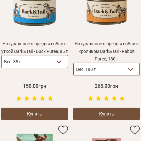
Оплата и доставка
Программа лояльности
О Нас
Оптовым клиентам
Натуральное пюре для собак с
Натуральное пюре для собак с
уткой Bark&Tail - Duck Puree, 85 г
кроликом Bark&Tail - Rabbit
Контакты
Puree, 180 г
Вес:
85 г
+380 (95) 095-00-05
Вес:
180 г
150.00грн
265.00грн
Купить
Купить