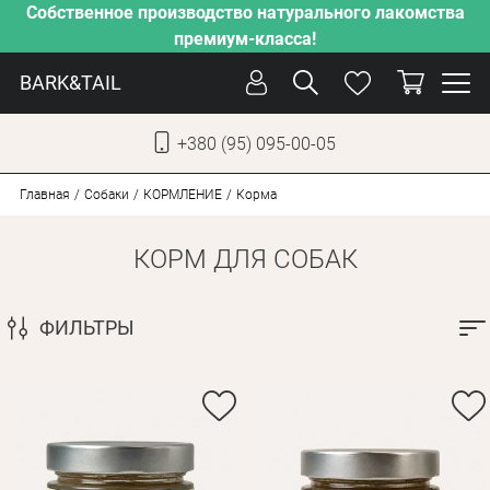
Собственное производство натурального лакомства
премиум-класса!
BARK&TAIL
+380 (95) 095-00-05
УКР
РУС
Главная
Собаки
КОРМЛЕНИЕ
Корма
КОРМ ДЛЯ СОБАК
УХОД
ЗАБОТА
ФИЛЬТРЫ
ОТ ЖАРЫ
НАШЕ ПРОИЗВОДСТВО
НОВИНКИ
АКЦИИ
ДЛЯ КОТОВ