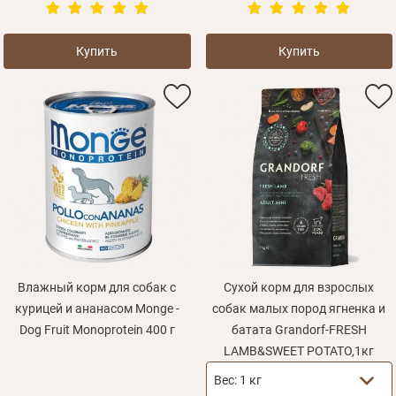
Личные данные
Купить
Купить
Забыли пароль?
Вам на почту будет отправленно письмо с сылкой
Данные не подвязаны ни к одной учетной записи, или
Войти
для подтверждения регистрации.
ваша учетная запись не подтверждена
Влажный корм для собак с
Сухой корм для взрослых
Получать уведомления о новинках,скидках, акциях
Отправить
Не пришло письмо?
Повторить отправку
Регистрация
курицей и ананасом Monge -
собак малых пород ягненка и
Вспомнили пароль?
Отправить
Dog Fruit Monoprotein 400 г
батата Grandorf-FRESH
Пароль
или с помощью
LAMB&SWEET POTATO,1кг
Вес:
1 кг