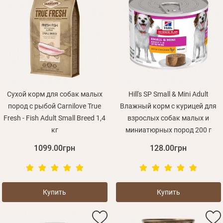
Сухой корм для собак малых
Hill's SP Small & Mini Adult
пород с рыбой Carnilove True
Влажный корм с курицей для
Fresh - Fish Adult Small Breed 1,4
взрослых собак малых и
кг
миниатюрных пород 200 г
1099.00грн
128.00грн
Купить
Купить