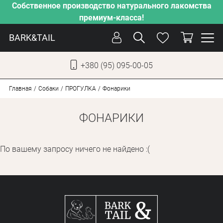
Собственное производство натурального лакомства
премиум-класса!
BARK&TAIL
+380 (95) 095-00-05
УКР
РУС
Главная
Собаки
ПРОГУЛКА
Фонарики
ФОНАРИКИ
УХОД
ЗАБОТА
По вашему запросу ничего не найдено :(
ОТ ЖАРЫ
НАШЕ ПРОИЗВОДСТВО
НОВИНКИ
АКЦИИ
ДЛЯ КОТОВ