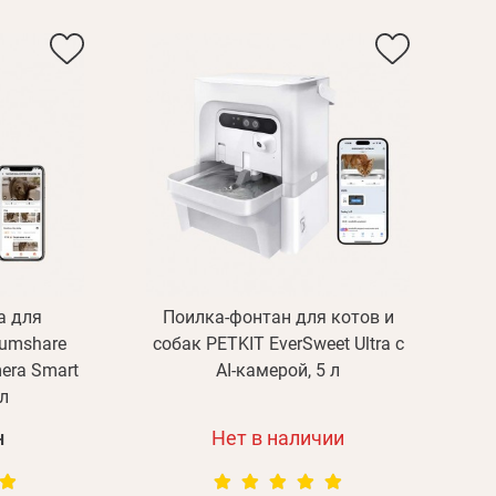
а для
Поилка-фонтан для котов и
Yumshare
собак PETKIT EverSweet Ultra с
mera Smart
AI-камерой, 5 л
 л
н
Нет в наличии