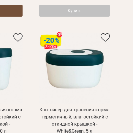
Купить
-20%
Пароль
ния корма
Контейнер для хранения корма
стойкий с
герметичный, влагостойкий с
ой -
откидной крышкой -
Пароль
0 л
White&Green, 5 л