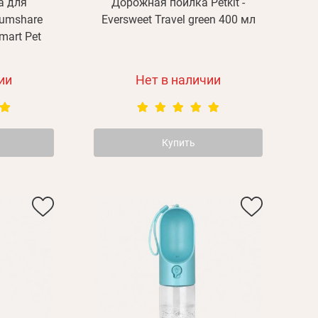
а для
Дорожная поилка Petkit -
Yumshare
Eversweet Travel green 400 мл
mart Pet
ии
Нет в наличии
Купить