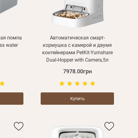
ная помпа
Автоматическая смарт-
ess water
кормушка с камерой и двумя
контейнерами PetKit-Yumshare
Dual-Hopper with Camera,5л
7978.00грн
Купить