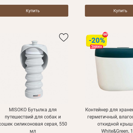
Купить
Купить
-20%
E mail
MISOKO Бутылка для
Контейнер для хране
Пароль
путешествий для собак и
герметичный, влаго
Новый пароль
Эл.
кошек силиконовая серая, 550
откидной крышк
Забыли пароль?
E mail
почта*
мл
White&Green, 1