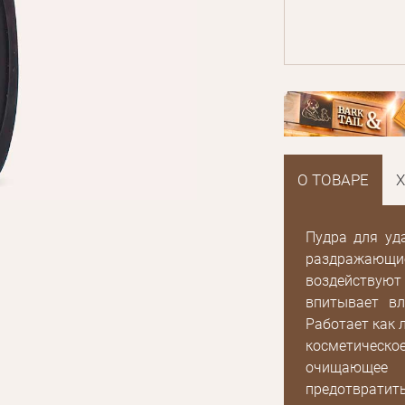
О ТОВАРЕ
Пудра для уда
раздражающие
воздействую
впитывает вл
Работает как 
косметическ
очищающее 
предотвратить