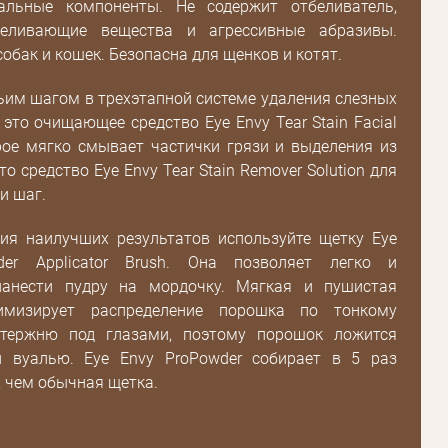
альные компоненты. Не содержит отбеливатель,
тбеливающие вещества и агрессивные абразивы.
собак и кошек. Безопасна для щенков и котят.
ьим шагом в трехэтапной системе удаления слезных
- это очищающее средство Eye Envy Tear Stain Facial
орое мягко смывает частички грязи и выделения из
это средство Eye Envy Tear Stain Remover Solution для
и шаг.
ия наилучших результатов используйте щетку Eye
der Applicator Brush. Она позволяет легко и
нанести пудру на мордочку. Мягкая и пушистая
Пароль
имизирует распределение порошка по тонкому
стержню под глазами, поэтому порошок ложится
Пароль
й вуалью. Eye Envy ProPowder собирает в 5 раз
дения
 чем обычная щетка.
Повторите
пароль