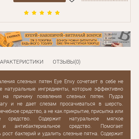
ХАРАКТЕРИСТИКИ
ОТЗЫВЫ(0)
ления слезных пятен Eye Envy сочетает в себе не
 натуральные ингредиенты, которые эффективно
т на причину появления слезных пятен. Пудра
агу и не дает слезам просачиваться в шерсть.
лечебное средство, а не как прикрытие, присыпка или
ое средство. Содержит натуральное мягкое
и антибактериальное средство. Помогает
 рост бактерий и удалить слезные пятна. Содержит