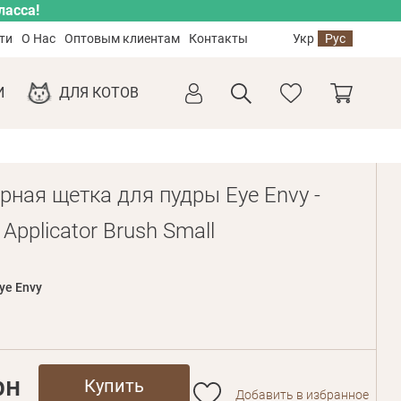
ласса!
ти
О Нас
Оптовым клиентам
Контакты
Укр
Рус
И
ДЛЯ КОТОВ
рная щетка для пудры Eye Envy -
Applicator Brush Small
ye Envy
рн
Купить
Добавить в избранное