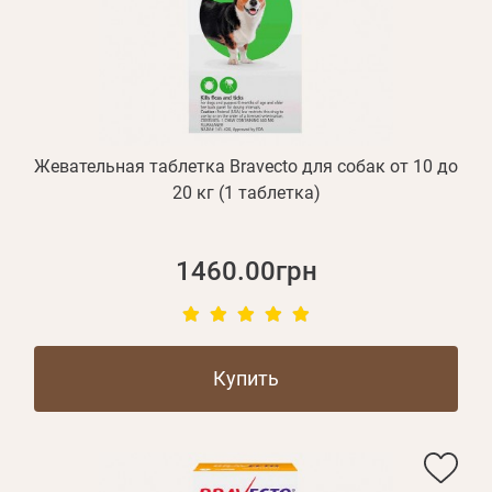
БЛОГ
Оплата и доставка
Программа лояльности
О Нас
Жевательная таблетка Bravecto для собак от 10 до
Оптовым клиентам
20 кг (1 таблетка)
Контакты
1460.00грн
+380 (95) 095-00-05
Купить