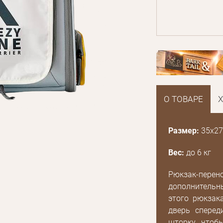
О ТОВАРЕ
Размер:
35х27
Вес:
до 6 кг
Рюкзак-пере
дополнительны
этого рюкзак
дверь сперед
шторку, что