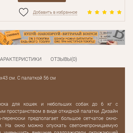
Добавить в избранное
ХАРАКТЕРИСТИКИ
ОТЗЫВЫ(0)
х43 см. С палаткой 56 см
носка для кошек и небольших собак до 6 кг с
м пространством в виде откидной палатки. Дизайн
а-переноски предполагает большое сетчатое окно-
и. На окно можно опускать светонепроницаемую
бы уменьшить внешние раздражители окружающей