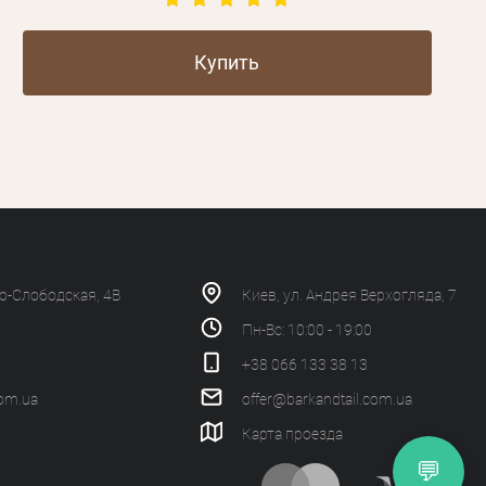
Купить
ко-Слободская, 4В
Киев, ул. Андрея Верхогляда, 7
Пн-Вс: 10:00 - 19:00
+38 066 133 38 13
com.ua
offer@barkandtail.com.ua
Карта проезда
💬