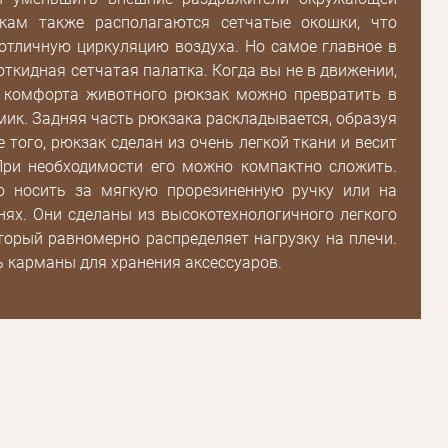
кам также располагаются сетчатые окошки, что
отличную циркуляцию воздуха. Но самое главное в
 откидная сетчатая палатка. Когда вы не в движении,
 комфорта животного рюкзак можно превратить в
ик. Задняя часть рюкзака раскладывается, образуя
е того, рюкзак сделан из очень легкой ткани и весит
Пароль
При необходимости его можно компактно сложить.
 носить за мягкую прорезиненную ручку или на
ях. Они сделаны из высокотехнологичного легкого
Пароль
торый равномерно распределяет нагрузку на плечи.
дения
ь карманы для хранения аксессуаров.
Повторите
пароль
Зарегистрироваться