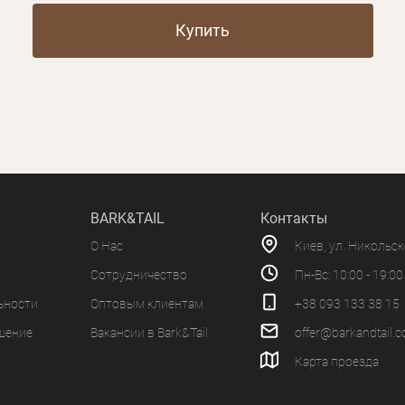
Купить
BARK&TAIL
Контакты
О Нас
Киев, ул. Никольс
Сотрудничество
Пн-Вс: 10:00 - 19:00
ьности
Оптовым клиентам
+38 093 133 38 15
шение
Вакансии в Bark&Tail
offer@barkandtail.
Карта проезда