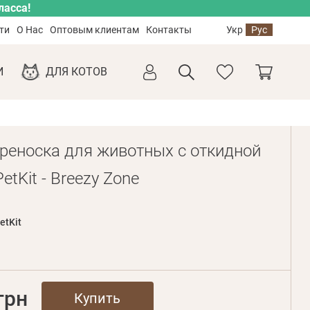
ласса!
ти
О Нас
Оптовым клиентам
Контакты
Укр
Рус
И
ДЛЯ КОТОВ
реноска для животных с откидной
etKit - Breezy Zone
etKit
грн
Купить