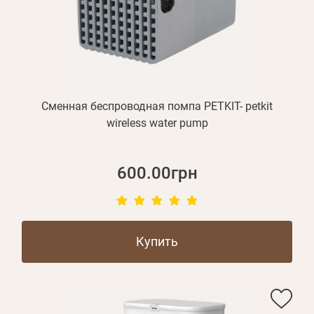
БЛОГ
Оплата и доставка
Программа лояльности
О Нас
Сменная беспроводная помпа PETKIT- petkit
Оптовым клиентам
wireless water pump
Контакты
600.00грн
+380 (95) 095-00-05
Купить