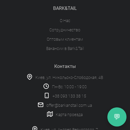
BARK&TAIL
О Нас
Сотрудничество
Оптовым клиентам
Вакансии в Bark&Tail
Контакты
Киев, ул. Никольско-Слободская, 4В
Пн-Вс: 10:00 - 19:00
+38 093 133 38 15
offer@barkandtail.com.ua
Карта проезда
💬
Киев, ул. Андрея Верхогляда, 7