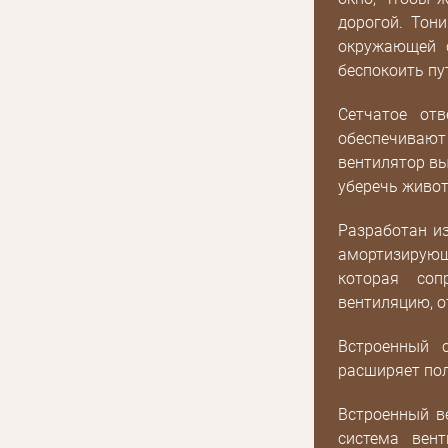
дорогой. Тон
окружающей 
беспокоить п
Сетчатое отв
обеспечивают
вентилятор в
уберечь живот
Разработан и
амортизирующ
которая соп
вентиляцию, о
Встроенный 
расширяет пол
Встроенный ве
E mail
система вен