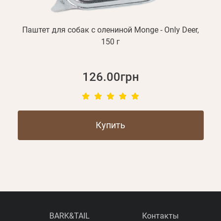
Паштет для собак с олениной Monge - Only Deer,
150 г
126.00грн
Купить
BARK&TAIL
Контакты