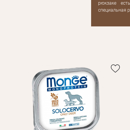
рюкзаке ест
специальная р