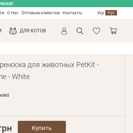
ласса!
ти
О Нас
Оптовым клиентам
Контакты
Укр
Рус
И
ДЛЯ КОТОВ
реноска для животных PetKit -
e - White
etKit
грн
Купить