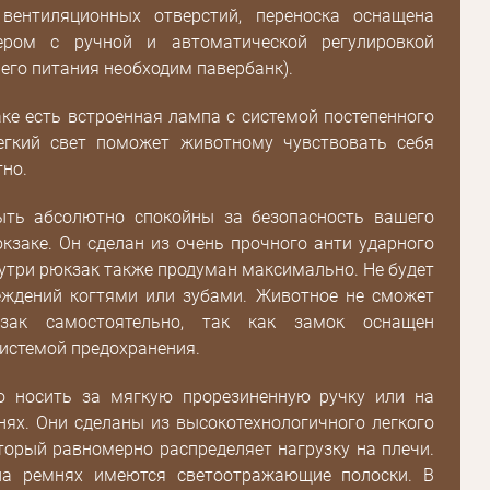
 вентиляционных отверстий, переноска оснащена
Пароль
ром с ручной и автоматической регулировкой
 его питания необходим павербанк).
Пароль
ке есть встроенная лампа с системой постепенного
дения
егкий свет поможет животному чувствовать себя
Повторите
но.
пароль
ть абсолютно спокойны за безопасность вашего
заке. Он сделан из очень прочного анти ударного
Зарегистрироваться
утри рюкзак также продуман максимально. Не будет
еждений когтями или зубами. Животное не сможет
зак самостоятельно, так как замок оснащен
системой предохранения.
 носить за мягкую прорезиненную ручку или на
ях. Они сделаны из высокотехнологичного легкого
торый равномерно распределяет нагрузку на плечи.
на ремнях имеются светоотражающие полоски. В