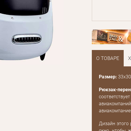
О ТОВАРЕ
Размер:
33x30
Рюкзак-перено
соответствует
авиакомпани
авиакомпанией
Дизайн этого 
окно, чтобы 