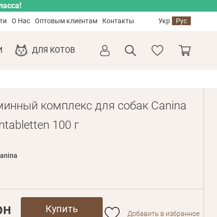
ласса!
ти
О Нас
Оптовым клиентам
Контакты
Укр
Рус
И
ДЛЯ КОТОВ
инный комплекс для собак Canina
ntabletten 100 г
anina
рн
Купить
Добавить в избранное