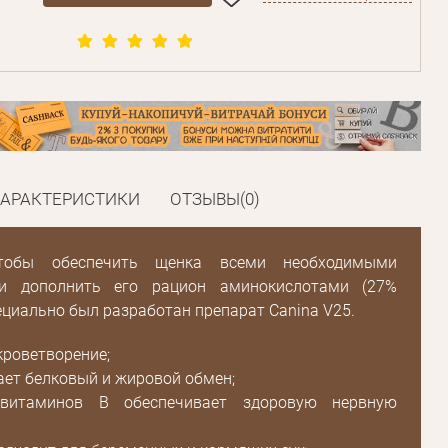
ХАРАКТЕРИСТИКИ
ОТЗЫВЫ(0)
тобы обеспечить щенка всеми необходимыми
и дополнить его рацион аминокислотами (27%
ециально был разработан препарат Canina V25.
роветворение;
ет белковый и жировой обмен;
 витаминов B обеспечивает здоровую нервную