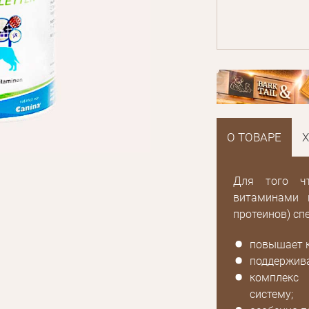
О ТОВАРЕ
Для того ч
витаминами 
протеинов) сп
повышает к
поддержива
комплекс
систему;
E mail