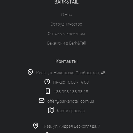
BARK&TAIL
О Нас
Сотрудничество
Оптовым клиентам
Вакансии в Bark&Tail
Контакты
Киев, ул. Никольско-Слободская, 4В
Пн-Вс: 10:00 - 19:00
+38 093 133 38 15
offer@barkandtail.com.ua
Карта проезда
Киев, ул. Андрея Верхогляда, 7