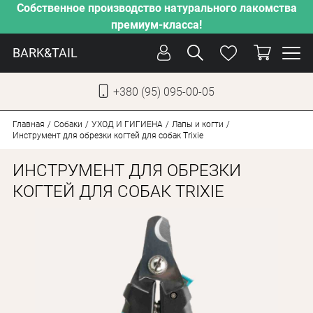
Собственное производство натурального лакомства
премиум-класса!
BARK&TAIL
+380 (95) 095-00-05
УКР
РУС
Главная
Собаки
УХОД И ГИГИЕНА
Лапы и когти
Инструмент для обрезки когтей для собак Trixie
УХОД
ИНСТРУМЕНТ ДЛЯ ОБРЕЗКИ
ЗАБОТА
КОГТЕЙ ДЛЯ СОБАК TRIXIE
ОТ ЖАРЫ
НАШЕ ПРОИЗВОДСТВО
НОВИНКИ
АКЦИИ
ДЛЯ КОТОВ