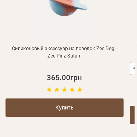
Отправить
Не пришло письмо?
Повторить отправку
Регистрация
Отправить
Пароль
Вспомнили пароль?
или с помощью
Силиконовый аксессуар на поводок Zee.Dog -
Zee.Pinz Saturn
Р
Зарегистрироваться
365.00грн
Купить