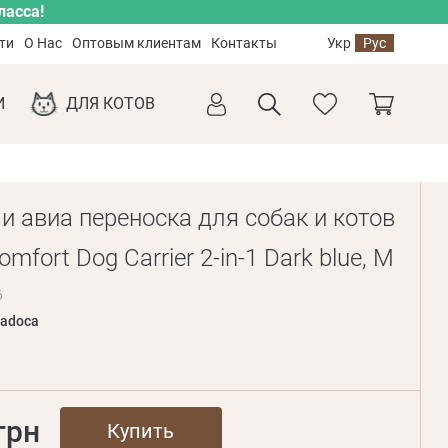
ласса!
ти
О Нас
Оптовым клиентам
Контакты
Укр
Рус
И
ДЛЯ КОТОВ
и авиа переноска для собак и котов
mfort Dog Carrier 2-in-1 Dark blue, M
6
adoca
грн
Купить