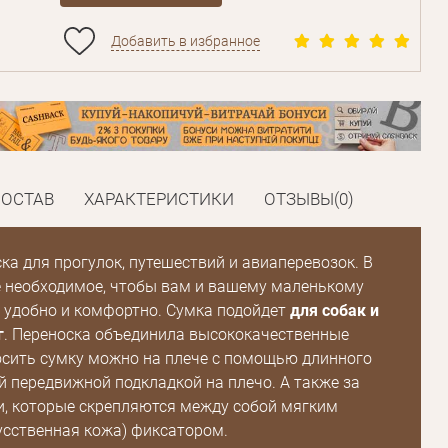
Добавить в избранное
СОСТАВ
ХАРАКТЕРИСТИКИ
ОТЗЫВЫ(0)
ка для прогулок, путешествий и авиаперевозок. В
е необходимое, чтобы вам и вашему маленькому
 удобно и комфортно. Сумка подойдет
для собак и
г
. Переноска объединила высококачественные
сить сумку можно на плече с помощью длинного
й передвижной подкладкой на плечо. А также за
и, которые скрепляются между собой мягким
сственная кожа) фиксатором.