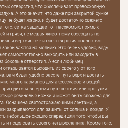
чатых отверстия, что обеспечивает превосходную
здуха. А это значит, что даже при закрытой сумке
у не будет жарко, и будет достаточно свежего
е того, сетка защищает от насекомых, прямых
ей и грязи, не мешая животному созерцать по
овые и верхние сетчатые отверстия полностью
 закрываются на молнию. Это очень удобно, ведь
ет самостоятельно выходить или заходить в
Пароль
ез боковые отверстия. А если любимец
и отказывается выходить из своего уютного
Пароль
а, вам будет удобно расстегнуть верх и достать
дения
умке много карманов для аксессуаров и вещей,
 пригодиться во время путешествия или прогулки.
Повторите
пароль
етыре резиновые ножки и может быть сложена для
та. Оснащена светоотражающими лентами, а
ки закрываются для защиты от солнца и дождя. У
Зарегистрироваться
сть небольшое окошко спереди для того, чтобы вы
ть и поцеловать своего четырехлапика. Кроме того,