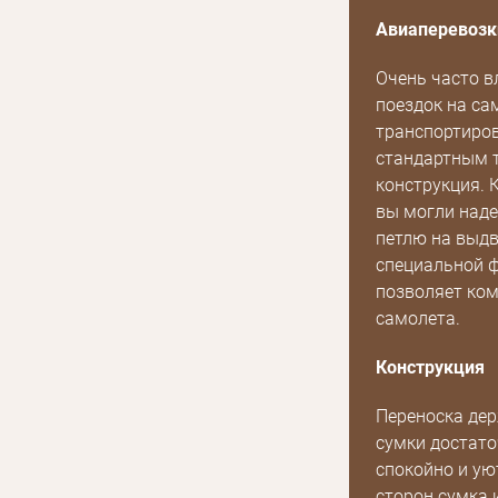
Авиаперевозк
Очень часто в
поездок на са
транспортиров
стандартным т
конструкция. К
вы могли наде
петлю на выдв
специальной ф
позволяет ком
самолета.
Конструкция
Переноска дер
сумки достато
спокойно и уют
сторон сумка 