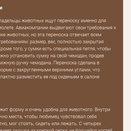
и
ладельцы животных ищут переноску именно для
молете. Авиакомпании выдвигают свои требования к
ке животных, но эта переноска отвечает всем
ребованиям: размер, вес, полностью закрытая
роме того, у сумки есть специальная петля, чтобы
жно установить сумку на свой чемодан, продев
ижную ручку чемодана. Переноска сделана в
орме с закругленными верхними углами, что
пактно разместить ее под сиденьем в салоне
жит форму и очень удобна для животного. Внутри
чно места, чтобы любимец чувствовал себя
но, мог стоять, сидеть или лежать. С четырех
имеет окошки из крепкой сетки, не боящейся когтей.