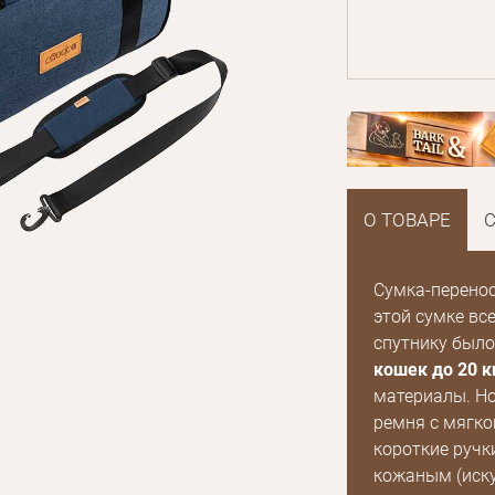
О ТОВАРЕ
Сумка-перенос
этой сумке вс
спутнику было
кошек до 20 к
материалы. Но
ремня с мягко
короткие ручк
кожаным (иску