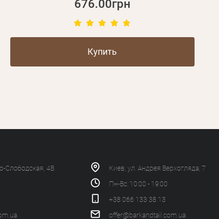
676.00грн
Купить
ко-Слободская, 4В
Киев, ул. Андрея Верхогляда, 7
Пн-Вс: 10:00 - 19:00
+38 066 133 38 13
com.ua
offer@barkandtail.com.ua