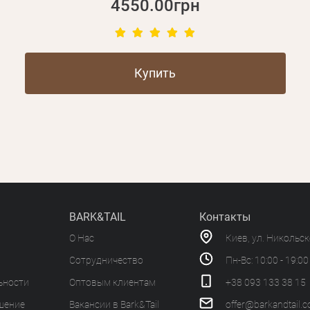
4550.00грн
Купить
BARK&TAIL
Контакты
О Нас
Киев, ул. Никольс
Сотрудничество
Пн-Вс: 10:00 - 19:00
ьности
Оптовым клиентам
+38 093 133 38 15
шение
Вакансии в Bark&Tail
offer@barkandtail.