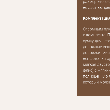
размер этого 
не даст выпры
Комплектаци
Огромным плю
в комплекте. 
сумку для пер
дорожные вещи
дорожная мис
вешается на с
мягкая двусто
флис) с мягки
полноценную л
который можно