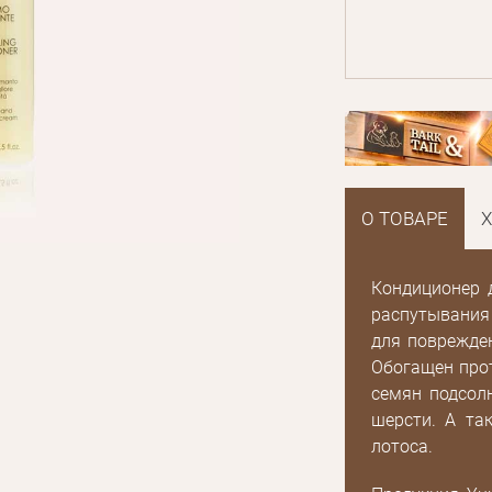
О ТОВАРЕ
Кондиционер 
распутывания 
для поврежде
Обогащен про
семян подсол
шерсти. А та
лотоса.