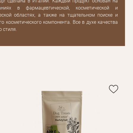
up! сделана в Италии. Каждый продукт основан на
аниях в фармацевтической, косметической и
еской областях, а также на тщательном поиске и
о косметического компонента. Все в духе качества
Пароль
о стиля.
Пароль
дения
Повторите
пароль
Зарегистрироваться