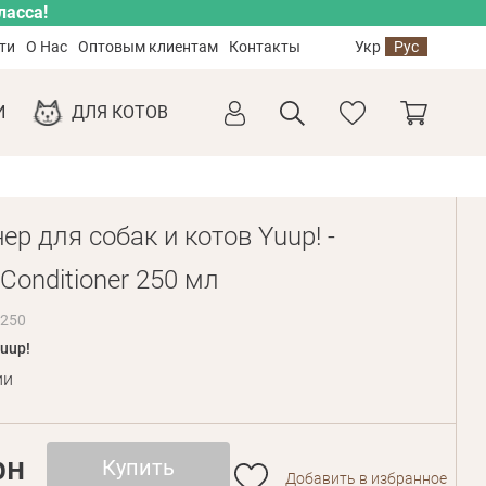
ласса!
ти
О Нас
Оптовым клиентам
Контакты
Укр
Рус
И
ДЛЯ КОТОВ
р для собак и котов Yuup! -
 Conditioner 250 мл
R250
uup!
ии
рн
Купить
Добавить в избранное