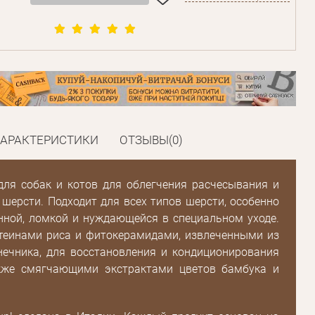
ХАРАКТЕРИСТИКИ
ОТЗЫВЫ(0)
для собак и котов для облегчения расчесывания и
шерсти. Подходит для всех типов шерсти, особенно
нной, ломкой и нуждающейся в специальном уходе.
теинами риса и фитокерамидами, извлеченными из
нечника, для восстановления и кондиционирования
кже смягчающими экстрактами цветов бамбука и