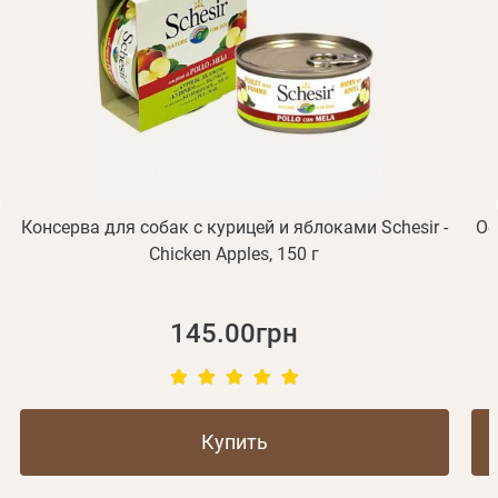
подтверждения регистрации.
Получать уведомления о новинках,скидках, акциях
ваша учетная запись не подтверждена
Отправить
Не пришло письмо?
Повторить отправку
Регистрация
Отправить
Пароль
Вспомнили пароль?
или с помощью
Консерва для собак с курицей и яблоками Schesir -
Ос
Chicken Apples, 150 г
Зарегистрироваться
145.00грн
Купить