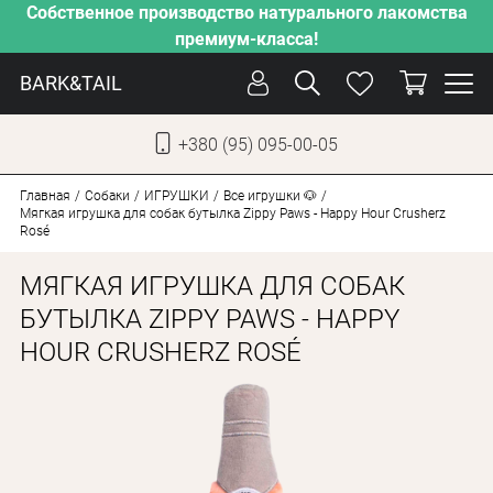
Собственное производство натурального лакомства
премиум-класса!
BARK&TAIL
+380 (95) 095-00-05
УКР
РУС
Главная
Собаки
ИГРУШКИ
Все игрушки 🐶
Мягкая игрушка для собак бутылка Zippy Paws - Happy Hour Crusherz
Rosé
УХОД
МЯГКАЯ ИГРУШКА ДЛЯ СОБАК
ЗАБОТА
БУТЫЛКА ZIPPY PAWS - HAPPY
ОТ ЖАРЫ
HOUR CRUSHERZ ROSÉ
НАШЕ ПРОИЗВОДСТВО
НОВИНКИ
АКЦИИ
ДЛЯ КОТОВ