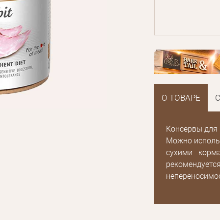
О ТОВАРЕ
Консервы для 
Можно использ
сухими корм
рекомендуется
непереносимос
E mail
Пароль