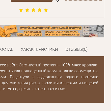
СОСТАВ
ХАРАКТЕРИСТИКИ
ОТЗЫВЫ(0)
собак Brit Care чистый протеин - 100% мясо кролика.
овать как полноценный корм, а также совмещать с
ами. Рецептура с содержанием одного протеина
 для снижения риска развития аллергии и пищевой
ти. Не содержит глютен, сою и гмо.
Пароль