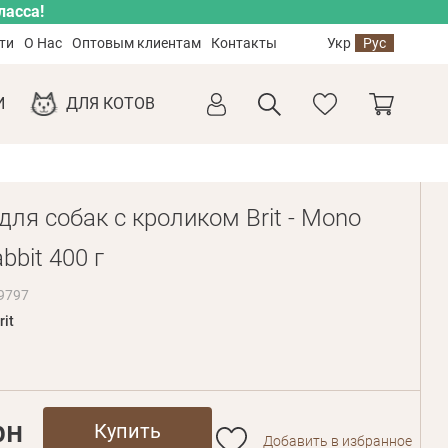
ласса!
ти
О Нас
Оптовым клиентам
Контакты
Укр
Рус
И
ДЛЯ КОТОВ
ля собак с кроликом Brit - Mono
abbit 400 г
9797
rit
рн
Купить
Добавить в избранное