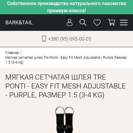
Собственное производство натурального лакомства
премиум-класса!
BARK&TAIL
+380 (95) 095-00-05
УКР
РУС
Главная
Мягкая сетчатая шлея Tre Ponti - Easy Fit Mesh Adjustable - Purple, Размер
1.5 (3-4 kg)
СОБАКИ
МЯГКАЯ СЕТЧАТАЯ ШЛЕЯ TRE
КОТЫ
PONTI - EASY FIT MESH ADJUSTABLE
ОТ ЖАРЫ
- PURPLE, РАЗМЕР 1.5 (3-4 KG)
НАШЕ ПРОИЗВОДСТВО
НОВИНКИ
АКЦИИ
О КОМПАНИИ