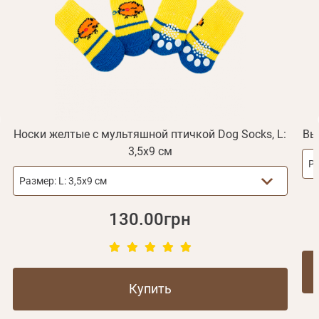
Получать уведомления о новинках,скидках, акциях
ваша учетная запись не подтверждена
Отправить
Не пришло письмо?
Повторить отправку
Регистрация
Отправить
Пароль
Вспомнили пароль?
или с помощью
Носки желтые с мультяшной птичкой Dog Socks, L:
Вы
3,5х9 см
Р
Зарегистрироваться
Размер:
L: 3,5х9 см
130.00грн
Купить