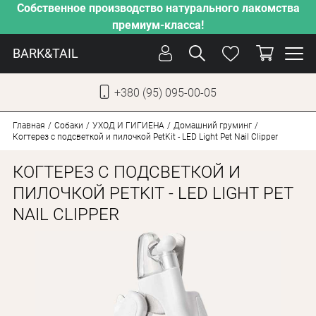
Собственное производство натурального лакомства
премиум-класса!
BARK&TAIL
+380 (95) 095-00-05
УКР
РУС
Главная
Собаки
УХОД И ГИГИЕНА
Домашний груминг
Когтерез с подсветкой и пилочкой PetKit - LED Light Pet Nail Clipper
УХОД
КОГТЕРЕЗ С ПОДСВЕТКОЙ И
ЗАБОТА
ПИЛОЧКОЙ PETKIT - LED LIGHT PET
NAIL CLIPPER
ОТ ЖАРЫ
НАШЕ ПРОИЗВОДСТВО
НОВИНКИ
АКЦИИ
ДЛЯ КОТОВ