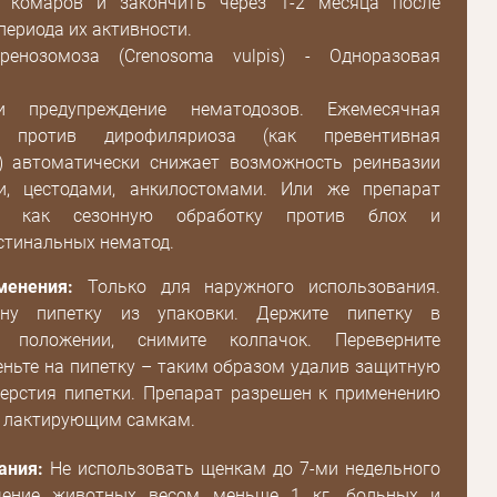
и комаров и закончить через 1-2 месяца после
периода их активности.
ренозомоза (Crenosoma vulpis) - Одноразовая
и предупреждение нематодозов. Ежемесячная
а против дирофиляриоза (как превентивная
) автоматически снижает возможность реинвазии
и, цестодами, анкилостомами. Или же препарат
т как сезонную обработку против блох и
стинальных нематод.
Пароль
менения:
Только для наружного использования.
дну пипетку из упаковки. Держите пипетку в
Пароль
м положении, снимите колпачок. Переверните
дения
еньте на пипетку – таким образом удалив защитную
Повторите
верстия пипетки. Препарат разрешен к применению
пароль
 лактирующим самкам.
ания:
Не использовать щенкам до 7-ми недельного
Зарегистрироваться
ечение животных весом меньше 1 кг, больных и