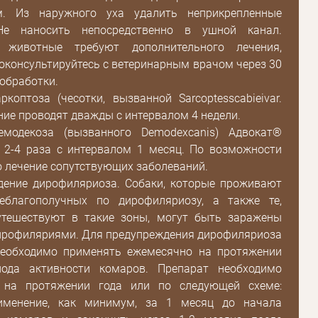
м. Из наружного уха удалить неприкрепленные
Не наносить непосредственно в ушной канал.
 животные требуют дополнительного лечения,
оконсультируйтесь с ветеринарным врачом через 30
 обработки.
ркоптоза (чесотки, вызванной Sarcoptesscabieivar.
ение проводят дважды с интервалом 4 недели.
емодекоза (вызванного Demodexcanis) Адвокат®
 2-4 раза с интервалом 1 месяц. По возможности
 лечение сопутствующих заболеваний.
дение дирофиляриоза. Собаки, которые проживают
еблагополучных по дирофиляриозу, а также те,
утешествуют в такие зоны, могут быть заражены
ирофиляриями. Для предупреждения дирофиляриоза
необходимо применять ежемесячно на протяжении
иода активности комаров. Препарат необходимо
 на протяжении года или по следующей схеме:
именение, как минимум, за 1 месяц до начала