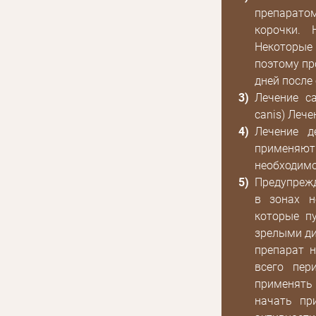
препарато
корочки. 
Некоторые
поэтому пр
дней после
Лечение са
canis) Леч
Лечение д
применяют
необходимо
Предупреж
в зонах н
которые п
зрелыми д
препарат 
всего пер
применять
начать пр