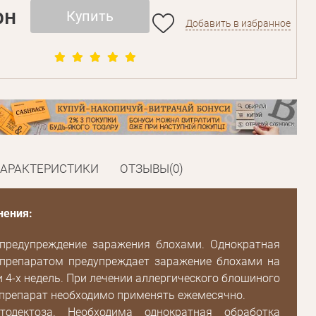
рн
Купить
Добавить в избранное
ХАРАКТЕРИСТИКИ
ОТЗЫВЫ(0)
нения:
 предупреждение заражения блохами. Однократная
 препаратом предупреждает заражение блохами на
 4-х недель. При лечении аллергического блошиного
препарат необходимо применять ежемесячно.
тодектоза. Необходима однократная обработка