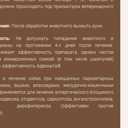
должно происходить под присмотром ветеринарного
ния:
После обработки животного вымыть руки.
ость:
Не допускать попадание животного в
доемы на протяжении 4-х дней после лечения.
нижает эффективность препарата, однако частое
е иммерсионных смесей (в том числе шампуней)
ь эффективность Адвоката®.
а и лечение собак при смешанных паразитарных
хами, вшами, власоедами, желудочно-кишечными
рименяется для лечения аллергического блошиного
модекоза, отодектоза, саркоптоза, ангиостронгилеза,
за, дирофиляриоза (эффективен против
).