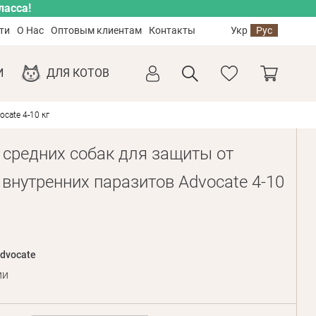
ласса!
ти
О Нас
Оптовым клиентам
Контакты
Укр
Рус
И
ДЛЯ КОТОВ
cate 4-10 кг
 средних собак для защиты от
 внутренних паразитов Advocate 4-10
dvocate
ии