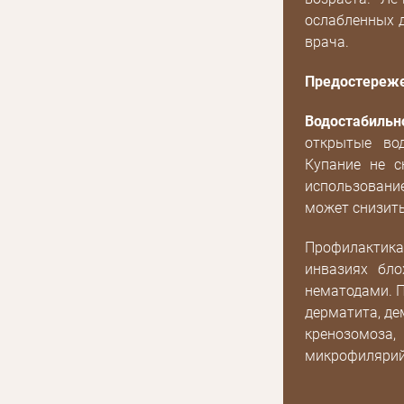
акциях
ослабленных 
врача.
Предостереже
Водостабильн
открытые во
Купание не с
использовани
может снизит
Профилактик
инвазиях бло
нематодами. П
дерматита, де
кренозомо
микрофилярий