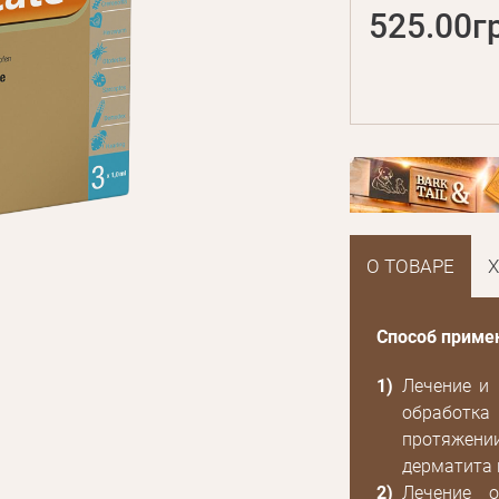
525.00г
О ТОВАРЕ
Способ приме
Лечение и
обработка
протяжении
дерматита 
Лечение о