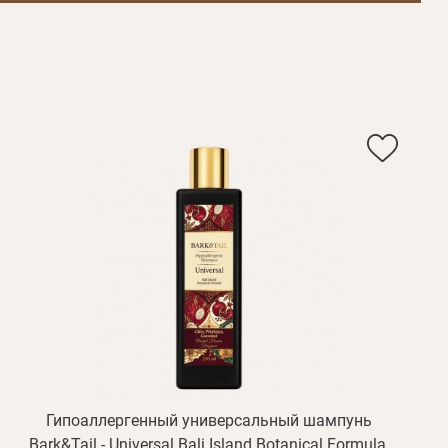
Гипоаллергенный универсальный шампунь
Bark&Tail - Universal Bali Island Botanical Formula,