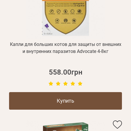
БЛОГ
Оплата и доставка
Программа лояльности
О Нас
Капли для больших котов для защиты от внешних
Оптовым клиентам
и внутренних паразитов Advocate 4-8кг
Контакты
558.00грн
+380 (95) 095-00-05
Купить