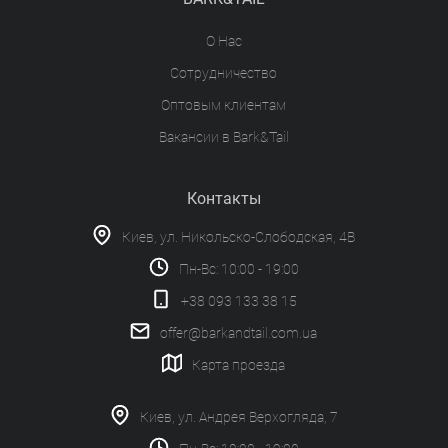
О Нас
Сотрудничество
Оптовым клиентам
Вакансии в Bark&Tail
Контакты
Киев, ул. Никольско-Слободская, 4В
Пн-Вс: 10:00 - 19:00
+38 093 133 38 15
offer@barkandtail.com.ua
Карта проезда
Киев, ул. Андрея Верхогляда, 7