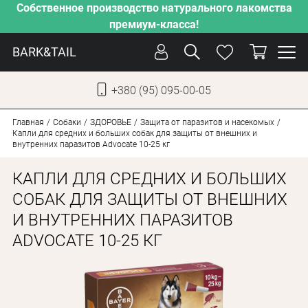
Собственное производство натурального лакомства
премиум-класса!
BARK&TAIL
+380 (95) 095-00-05
УКР
РУС
Главная
Собаки
ЗДОРОВЬЕ
Защита от паразитов и насекомых
Капли для средних и больших собак для защиты от внешних и
внутренних паразитов Advocate 10-25 кг
УХОД
КАПЛИ ДЛЯ СРЕДНИХ И БОЛЬШИХ
ЗАБОТА
СОБАК ДЛЯ ЗАЩИТЫ ОТ ВНЕШНИХ
ОТ ЖАРЫ
И ВНУТРЕННИХ ПАРАЗИТОВ
НАШЕ ПРОИЗВОДСТВО
ADVOCATE 10-25 КГ
НОВИНКИ
АКЦИИ
ДЛЯ КОТОВ