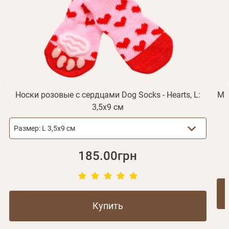
Получать уведомления о новинках,скидках, акциях
ваша учетная запись не подтверждена
Отправить
Не пришло письмо?
Повторить отправку
Регистрация
Отправить
Пароль
Вспомнили пароль?
или с помощью
Носки розовые с сердцами Dog Socks - Hearts, L:
Ми
3,5х9 см
Зарегистрироваться
Размер:
L 3,5х9 см
185.00грн
Купить