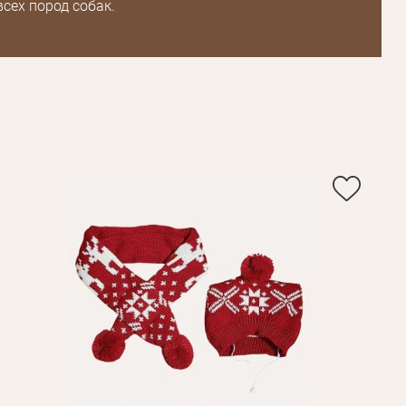
всех пород собак.
Пароль
Пароль
дения
Повторите
пароль
Зарегистрироваться