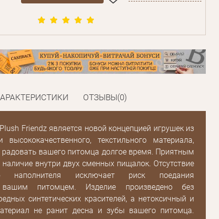
ХАРАКТЕРИСТИКИ
ОТЗЫВЫ(0)
 Plush Friendz является новой концепцией игрушек из
и высококачественного, текстильного материала,
 радовать вашего питомца долгое время. Приятным
 наличие внутри двух сменных пищалок. Отсутствие
ого наполнителя исключает риск поедания
 вашим питомцем. Изделие произведено без
едных синтетических красителей, а нетоксичный и
атериал не ранит десна и зубы вашего питомца.