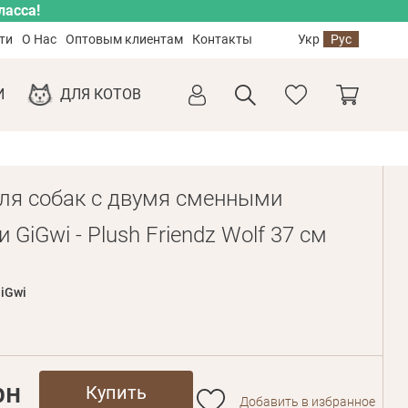
ласса!
ти
О Нас
Оптовым клиентам
Контакты
Укр
Рус
И
ДЛЯ КОТОВ
ля собак с двумя сменными
GiGwi - Plush Friendz Wolf 37 см
iGwi
рн
Купить
Добавить в избранное