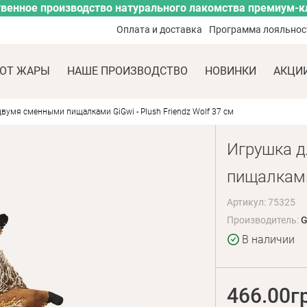
венное производство натурального лакомства премиум-к
Оплата и доставка
Программа лояльнос
ОТ ЖАРЫ
НАШЕ ПРОИЗВОДСТВО
НОВИНКИ
АКЦИ
двумя сменными пищалками GiGwi - Plush Friendz Wolf 37 см
Игрушка д
пищалками 
Артикул: 75325
Производитель:
G
В наличии
466.00г