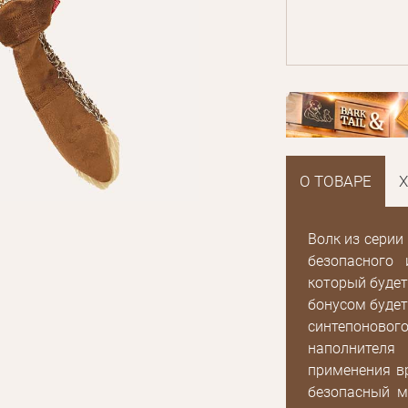
О ТОВАРЕ
Волк из серии
безопасного 
который будет
бонусом будет
синтепонов
наполнителя
применения вр
E mail
безопасный м