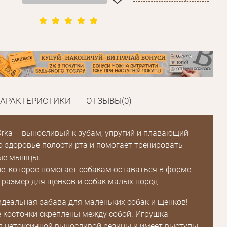
ХАРАКТЕРИСТИКИ
ОТЗЫВЫ(0)
rka – выносливый к зубам, упругий и плавающий
о здоровье полости рта и помогает тренировать
ые мышцы.
е, которое помогает собакам оставаться в форме
размер для щенков и собак малых пород
идеальная забава для маленьких собак и щенков!
 косточки скреплены между собой. Игрушка
​из нетоксичной выносливой резины и имеет выступы,