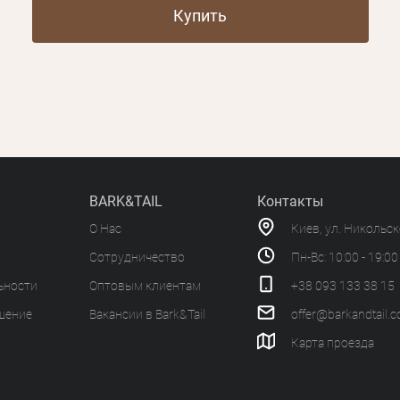
Купить
BARK&TAIL
Контакты
О Нас
Киев, ул. Никольс
Сотрудничество
Пн-Вс: 10:00 - 19:00
ьности
Оптовым клиентам
+38 093 133 38 15
шение
Вакансии в Bark&Tail
offer@barkandtail.
Карта проезда