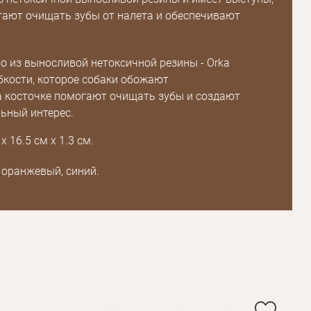
ают очищать зубы от налета и обеспечивают
о из выносливой нетоксичной резины - Orka
бкости, которое собаки обожают
 косточке помогают очищать зубы и создают
Пароль
ьный интерес.
х 16.5 см x 1.3 см.
Пароль
дения
оранжевый, синий.
Повторите
пароль
Зарегистрироваться