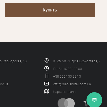
Купить
ко-Слободская, 4В
Киев, ул. Андрея Верхогляда, 7
Пн-Вс: 10:00 - 19:00
+38 066 133 38 13
com.ua
offer@barkandtail.com.ua
Карта проезда
💬