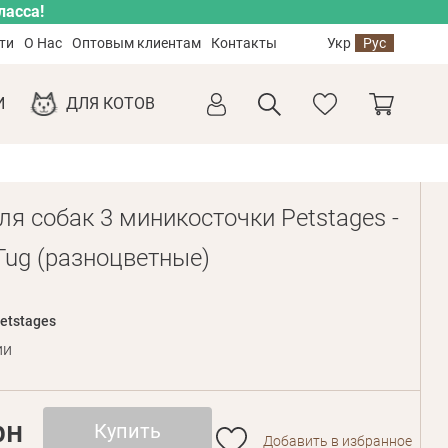
ласса!
ти
О Нас
Оптовым клиентам
Контакты
Укр
Рус
И
ДЛЯ КОТОВ
я собак 3 миникосточки Petstages -
Tug (разноцветные)
etstages
ии
рн
Купить
Добавить в избранное