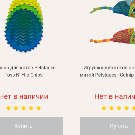
шка для котов Petstages -
Игрушки для котов с 
Toss N' Flip Chips
мятой Petstages - Catni
Нет в наличии
Нет в нали
Купить
Купить