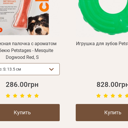
есная палочка с ароматом
Игрушка для зубов Petst
бекю Petstages - Mesquite
Dogwood Red, S
р:
S: 13.5 см
286.00грн
828.00гр
Купить
Купить