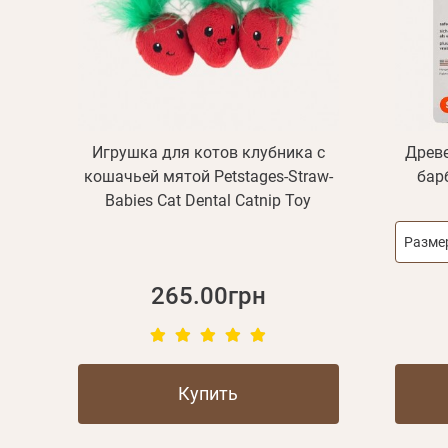
Игрушка для котов клубника с
Древ
кошачьей мятой Petstages-Straw-
бар
Babies Cat Dental Catnip Toy
Разме
265.00грн
Купить