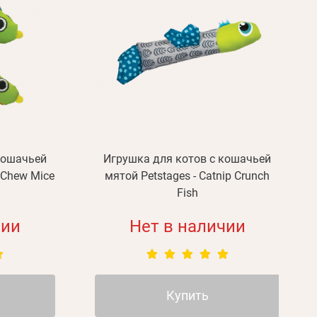
кошачьей
Игрушка для котов с кошачьей
p Chew Mice
мятой Petstages - Catnip Crunch
Fish
чии
Нет в наличии
Купить