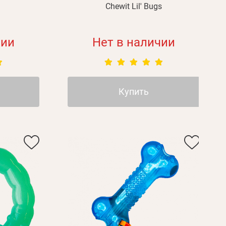
Chewit Lil' Bugs
чии
Нет в наличии
Пароль
Купить
Пароль
дения
Повторите
пароль
Зарегистрироваться