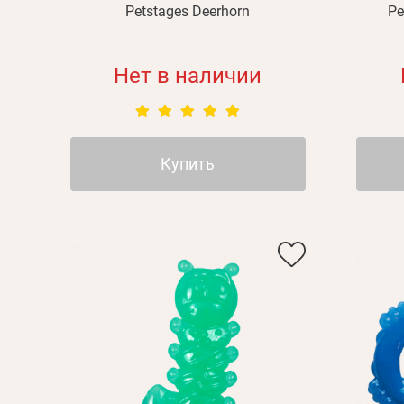
Petstages Deerhorn
Pe
Нет в наличии
Личные данные
Купить
Имя*
Вам 
Фамилия*