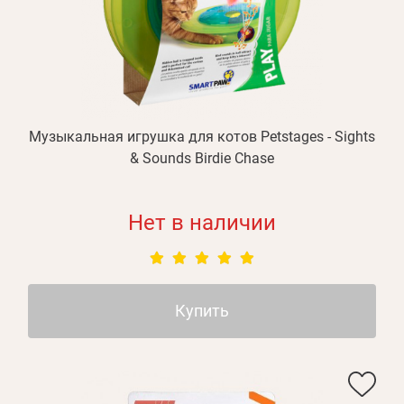
БЛОГ
Оплата и доставка
Программа лояльности
О Нас
Музыкальная игрушка для котов Petstages - Sights
Оптовым клиентам
& Sounds Birdie Chase
Контакты
Нет в наличии
+380 (95) 095-00-05
Купить