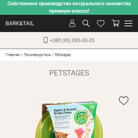
Собственное производство натурального лакомства
премиум-класса!
BARK&TAIL
+380 (95) 095-00-05
УКР
РУС
Главная
Производитель
Petstages
PETSTAGES
СОБАКИ
КОТЫ
ОТ ЖАРЫ
НАШЕ ПРОИЗВОДСТВО
НОВИНКИ
АКЦИИ
О КОМПАНИИ