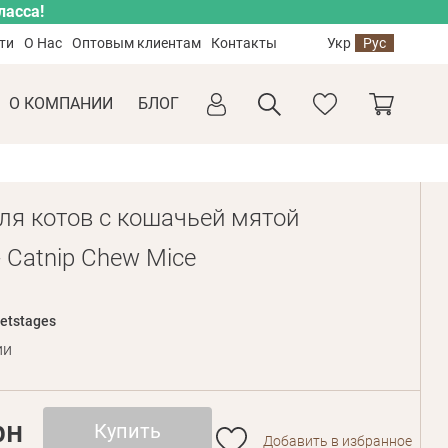
ласса!
ти
О Нас
Оптовым клиентам
Контакты
Укр
Рус
О КОМПАНИИ
БЛОГ
ля котов с кошачьей мятой
- Catnip Chew Mice
etstages
ии
рн
Купить
Добавить в избранное