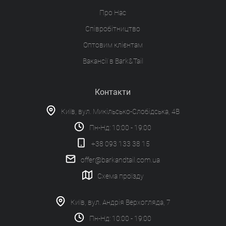
Про Нас
Співробітництво
Оптовим клієнтам
Вакансії в Bark&Tail
Контакти
Київ, вул. Микільсько-Слобідська, 4В
Пн-Нд: 10:00 - 19:00
+38 093 133 38 15
offer@barkandtail.com.ua
Схема проїзду
Київ, вул. Андрія Верхогляда, 7
Пн-Нд: 10:00 - 19:00