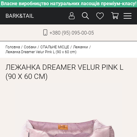
Власне виробництво натуральних ласощів преміум-класу!
BARK&TAIL
+380 (95) 095-00-05
УКР
РУС
Головна
Собаки
СПАЛЬНЕ МІСЦЕ
Лежанки
Лежанка Dreamer Velur Pink L (90 x 60 cm)
ДОГЛЯД
ЛЕЖАНКА DREAMER VELUR PINK L
ПІКЛУВАННЯ
(90 X 60 CM)
ВІД СПЕКИ
ВЛАСНЕ ВИРОБНИЦТВО
НОВИНКИ
АКЦІЇ
ДЛЯ СОБАК