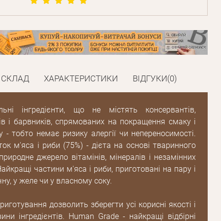
СКЛАД
ХАРАКТЕРИСТИКИ
ВІДГУКИ(0)
ьні інгредієнти, що не містять консервантів,
в і барвників, спрямованих на покращення смаку і
 - тобто немає ризику алергії чи непереносимості.
ток м'яса і риби (75%) - дієта на основі тваринного
 природне джерело вітамінів, мінералів і незамінних
айкращі частини м'яса і риби, приготовані на пару і
ну, у желе чи у власному соку.
риготування дозволить зберегти усі корисні якості і
ини інгредієнтів. Human Grade - найкращі відбірні