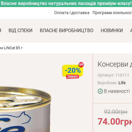
Власне виробництво натуральних ласощів преміум-класу!
Оплата і доставка
Програма лояльнос
Я
ВІД СПЕКИ
ВЛАСНЕ ВИРОБНИЦТВО
НОВИНКИ
м LifeCat 85 г
Консерви д
-20%
Артикул: 110111
Виробник:
Life
В наявності
92.00грн
74.00гр