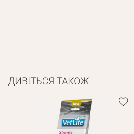
Особисті дані
Ім'я*
Вам н
Прізвище*
ДИВІТЬСЯ ТАКОЖ