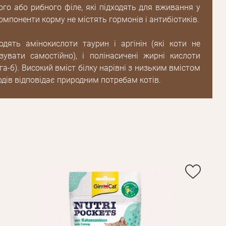
ого або рибного філе, які підходять для вживання у
мпоненти корму не містять гормонів і антибіотиків.
дять амінокислоти таурин і аргінін (які коти не
Пароль
увати самостійно), і полінасичені жирні кислоти
га-6). Високий вміст білку нарівні з низьким вмістом
Пароль
одів відповідає природним потребам котів.
дження
Повторіть
пароль
Зареєструватися