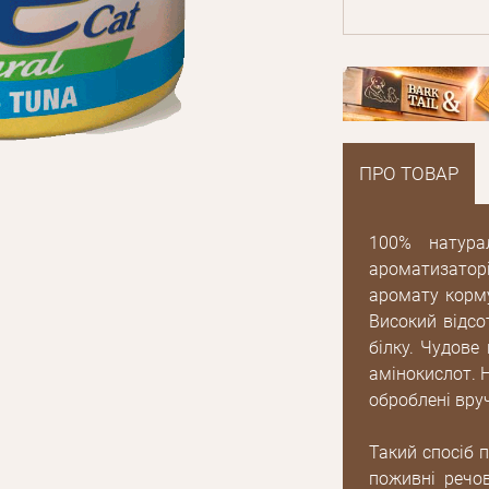
ПРО ТОВАР
100% натурал
ароматизаторі
аромату корму
Високий відсо
білку. Чудове
амінокислот. Н
оброблені вруч
Такий спосіб п
поживні речов