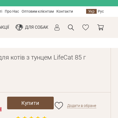
ті
Про Нас
Оптовим клієнтам
Контакти
Укр
Рус
АКЦІЇ
ДЛЯ СОБАК
ля котів з тунцем LifeCat 85 г
Купити
Додати в обране
н