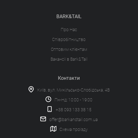
BARK&TAIL
Про Нас
Співробітництво
Оптовим клієнтам
Вакансії в Bark&Tail
Контакти
Київ, вул. Микільсько-Слобідська, 4В
Пн-Нд: 10:00 - 19:00
+38 093 133 38 15
offer@barkandtail.com.ua
Схема проїзду