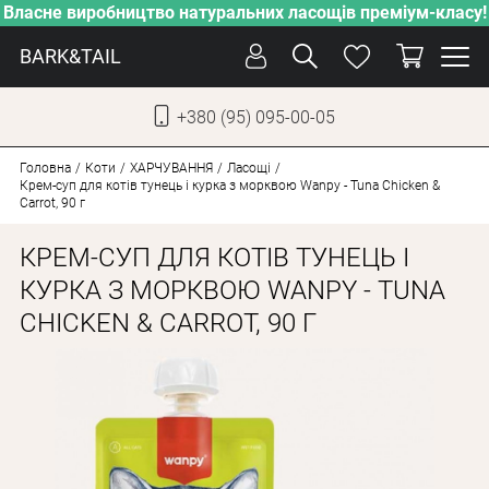
Власне виробництво натуральних ласощів преміум-класу!
BARK&TAIL
+380 (95) 095-00-05
УКР
РУС
Головна
Коти
ХАРЧУВАННЯ
Ласощі
Крем-суп для котів тунець і курка з морквою Wanpy - Tuna Chicken &
Carrot, 90 г
ДОГЛЯД
КРЕМ-СУП ДЛЯ КОТІВ ТУНЕЦЬ І
ПІКЛУВАННЯ
КУРКА З МОРКВОЮ WANPY - TUNA
ВІД СПЕКИ
CHICKEN & CARROT, 90 Г
ВЛАСНЕ ВИРОБНИЦТВО
НОВИНКИ
АКЦІЇ
ДЛЯ СОБАК