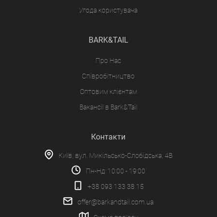
Угода користувача
BARK&TAIL
Про Нас
Співробітництво
Оптовим клієнтам
Вакансії в Bark&Tail
Контакти
Київ, вул. Микільсько-Слобідська, 4В
Пн-Нд: 10:00 - 19:00
+38 093 133 38 15
offer@barkandtail.com.ua