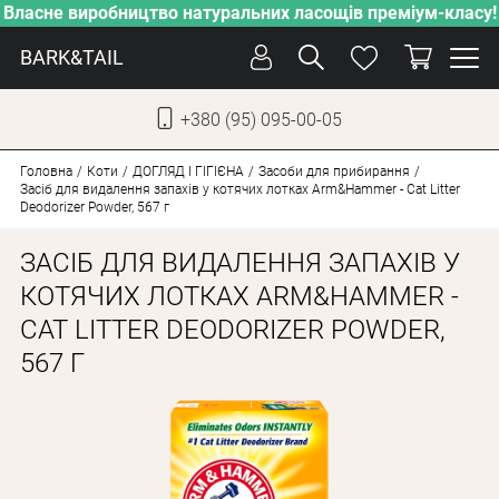
Власне виробництво натуральних ласощів преміум-класу!
BARK&TAIL
+380 (95) 095-00-05
УКР
РУС
Головна
Коти
ДОГЛЯД І ГІГІЄНА
Засоби для прибирання
Засіб для видалення запахів у котячих лотках Arm&Hammer - Cat Litter
Deodorizer Powder, 567 г
ДОГЛЯД
ЗАСІБ ДЛЯ ВИДАЛЕННЯ ЗАПАХІВ У
ПІКЛУВАННЯ
КОТЯЧИХ ЛОТКАХ ARM&HAMMER -
ВІД СПЕКИ
CAT LITTER DEODORIZER POWDER,
ВЛАСНЕ ВИРОБНИЦТВО
567 Г
НОВИНКИ
АКЦІЇ
ДЛЯ СОБАК