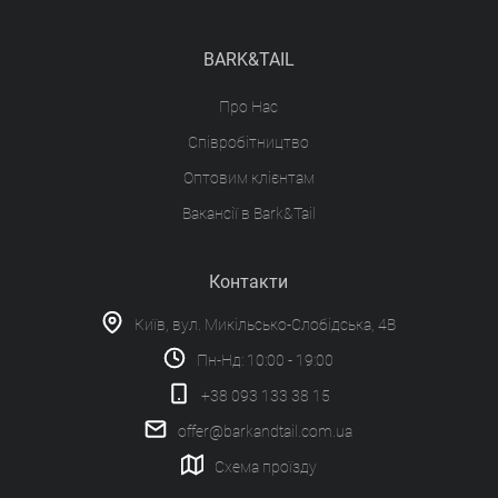
BARK&TAIL
Про Нас
Співробітництво
Оптовим клієнтам
Вакансії в Bark&Tail
Контакти
Київ, вул. Микільсько-Слобідська, 4В
Пн-Нд: 10:00 - 19:00
+38 093 133 38 15
offer@barkandtail.com.ua
Схема проїзду