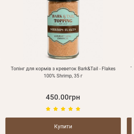
підтвердження реєстрації.
Отримувати повідомлення про новинки, знижки, акції
обліковий запис не підтверджена
Відправити
Не прийшов лист?
Повторити відправку
Реєстрація
Відправити
Пароль
Згадали пароль?
або з допомогою
Топінг для кормів з креветок Bark&Tail - Flakes
Т
Зареєструватися
100% Shrimp, 35 г
450.00грн
Купити