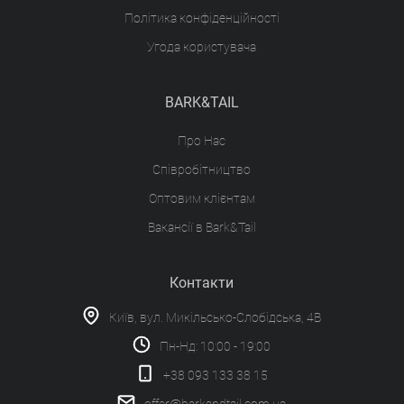
Політика конфіденційності
Угода користувача
BARK&TAIL
Про Нас
Співробітництво
Оптовим клієнтам
Вакансії в Bark&Tail
Контакти
Київ, вул. Микільсько-Слобідська, 4В
Пн-Нд: 10:00 - 19:00
+38 093 133 38 15