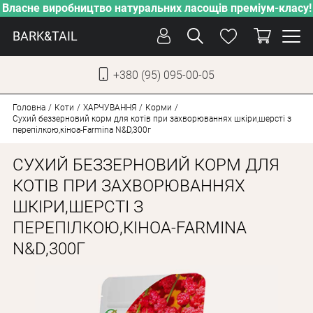
Власне виробництво натуральних ласощів преміум-класу!
BARK&TAIL
+380 (95) 095-00-05
УКР
РУС
Головна
Коти
ХАРЧУВАННЯ
Корми
Сухий беззерновий корм для котів при захворюваннях шкіри,шерсті з
перепілкою,кіноа-Farmina N&D,300г
ДОГЛЯД
СУХИЙ БЕЗЗЕРНОВИЙ КОРМ ДЛЯ
ПІКЛУВАННЯ
КОТІВ ПРИ ЗАХВОРЮВАННЯХ
ВІД СПЕКИ
ШКІРИ,ШЕРСТІ З
ВЛАСНЕ ВИРОБНИЦТВО
ПЕРЕПІЛКОЮ,КІНОА-FARMINA
НОВИНКИ
N&D,300Г
АКЦІЇ
ДЛЯ СОБАК