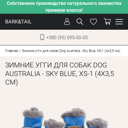
Собственное производство натурального лакомства
премиум-класса!
BARK&TAIL
+380 (95) 095-00-05
УКР
РУС
Главная
Зимние угги для собак Dog Australia - Sky Blue, XS-1 (4х3,5 см)
ЗИМНИЕ УГГИ ДЛЯ СОБАК DOG
СОБАКИ
AUSTRALIA - SKY BLUE, XS-1 (4Х3,5
КОТЫ
СМ)
ОТ ЖАРЫ
НАШЕ ПРОИЗВОДСТВО
НОВИНКИ
АКЦИИ
О КОМПАНИИ