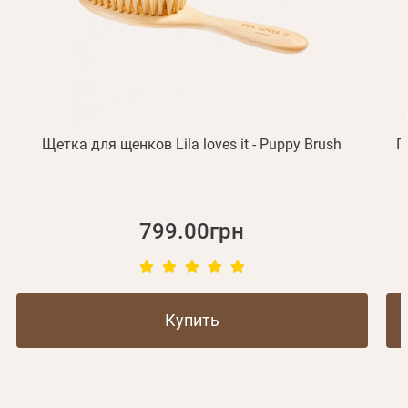
Не пришло письмо?
Повторить отправку
Регистрация
Отправить
Пароль
Вспомнили пароль?
или с помощью
Щетка для щенков Lila loves it - Puppy Brush
П
Зарегистрироваться
799.00грн
Купить