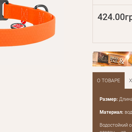
424.00г
О ТОВАРЕ
Размер:
Длина:
Материал:
вод
Водостойкий о