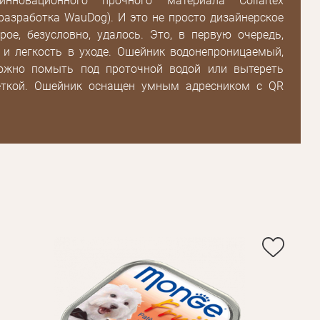
нновационного прочного материала Collartex
разработка WauDog). И это не просто дизайнерское
рое, безусловно, удалось. Это, в первую очередь,
 и легкость в уходе. Ошейник водонепроницаемый,
Пароль
ожно помыть под проточной водой или вытереть
еткой. Ошейник оснащен умным адресником с QR
Пароль
дения
Повторите
пароль
Зарегистрироваться