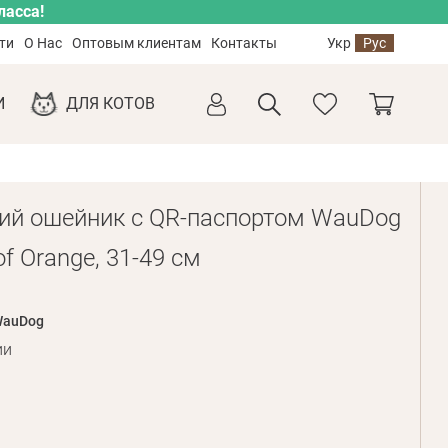
ласса!
ти
О Нас
Оптовым клиентам
Контакты
Укр
Рус
И
ДЛЯ КОТОВ
ий ошейник с QR-паспортом WauDog
of Orange, 31-49 см
auDog
ии