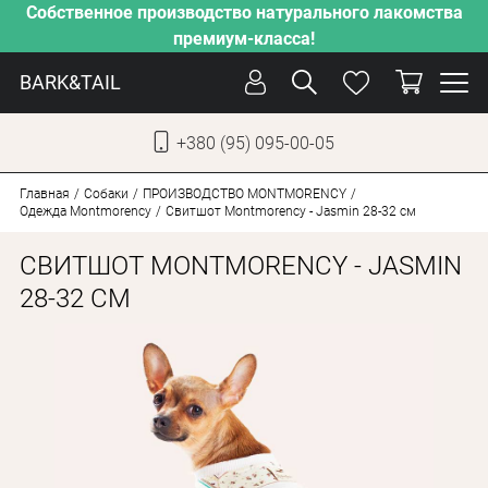
Собственное производство натурального лакомства
премиум-класса!
BARK&TAIL
+380 (95) 095-00-05
УКР
РУС
Главная
Собаки
ПРОИЗВОДСТВО MONTMORENCY
Одежда Montmorency
Свитшот Montmorency - Jasmin 28-32 см
УХОД
СВИТШОТ MONTMORENCY - JASMIN
ЗАБОТА
28-32 СМ
ОТ ЖАРЫ
НАШЕ ПРОИЗВОДСТВО
НОВИНКИ
АКЦИИ
ДЛЯ КОТОВ