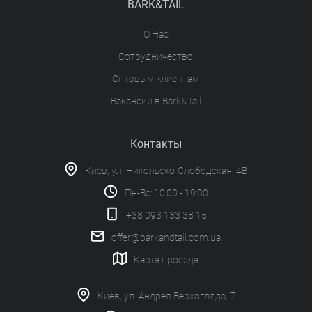
BARK&TAIL
О Нас
Сотрудничество
Оптовым клиентам
Вакансии в Bark&Tail
Контакты
Киев, ул. Никольско-Слободская, 4В
Пн-Вс: 10:00 - 19:00
+38 093 133 38 15
offer@barkandtail.com.ua
Карта проезда
Киев, ул. Андрея Верхогляда, 7