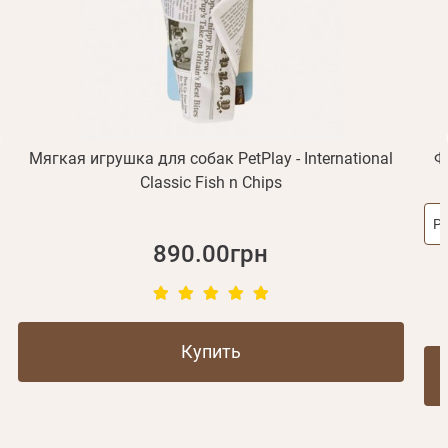
Отправить
Не пришло письмо?
Повторить отправку
Регистрация
Отправить
Пароль
Вспомнили пароль?
или с помощью
Мягкая игрушка для собак PetPlay - International
Ф
Classic Fish n Chips
Р
Зарегистрироваться
890.00грн
Купить