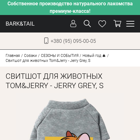
Собственное производство натурального лакомства
премиум-класса!
BARK&TAIL
+380 (95) 095-00-05
УКР
РУС
Главная
Собаки
СЕЗОНЫ И СОБЫТИЯ
Новый год 🎄
Свитшот для животных Tom&Jerry - Jerry Grey, S
УХОД
СВИТШОТ ДЛЯ ЖИВОТНЫХ
ЗАБОТА
TOM&JERRY - JERRY GREY, S
ОТ ЖАРЫ
НАШЕ ПРОИЗВОДСТВО
НОВИНКИ
АКЦИИ
ДЛЯ КОТОВ