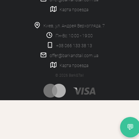
Карта проезда
Киев, ул. Андрея Верхогляда, 7
Пн-Вс: 10:00 - 19:00
+38 066 133 38 13
offer@barkandtail.com.ua
Карта проезда
© 2026 Bark&Tail
💬