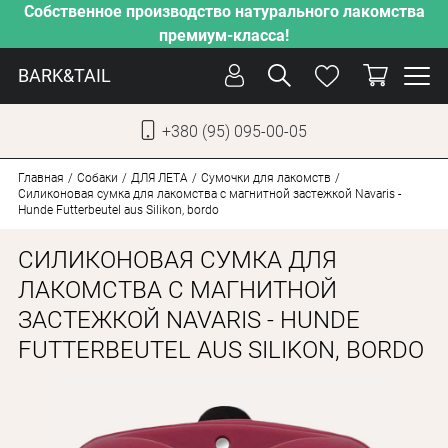
Собственное производство натурального лакомства
премиум-класса!
BARK&TAIL
+380 (95) 095-00-05
УКР
РУС
Главная
Собаки
ДЛЯ ЛЕТА
Сумочки для лакомств
Силиконовая сумка для лакомства с магнитной застежкой Navaris -
Hunde Futterbeutel aus Silikon, bordo
УХОД
СИЛИКОНОВАЯ СУМКА ДЛЯ
ЗАБОТА
ЛАКОМСТВА С МАГНИТНОЙ
ОТ ЖАРЫ
ЗАСТЕЖКОЙ NAVARIS - HUNDE
НАШЕ ПРОИЗВОДСТВО
FUTTERBEUTEL AUS SILIKON, BORDO
НОВИНКИ
АКЦИИ
ДЛЯ КОТОВ