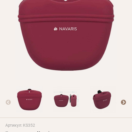
Оплата и доставка
Программа лояльности
О Нас
Оптовым клиентам
Контакты
+380 (95) 095-00-05
Артикул: KS352