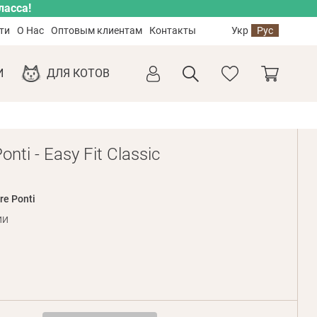
ласса!
ти
О Нас
Оптовым клиентам
Контакты
Укр
Рус
И
ДЛЯ КОТОВ
nti - Easy Fit Classic
re Ponti
ии