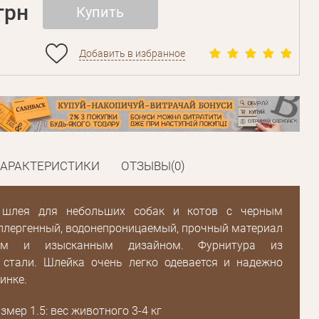
грн
Купить
Добавить в избранное
ХАРАКТЕРИСТИКИ
ОТЗЫВЫ(0)
я шлея для небольших собак и котов с черным
ллергенный, водонепроницаемый, прочный материал
ым и изысканным дизайном. Фурнитура из
стали. Шлейка очень легко одевается и надежно
инке.
змер 1.5: вес животного 3-4 кг