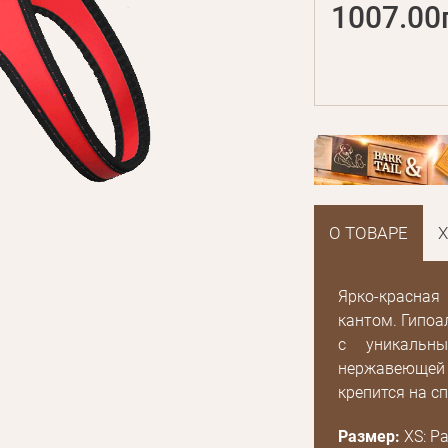
1007.00
О ТОВАРЕ
Ярко-красна
кантом. Гипоа
с уникальн
нержавеющей 
крепится на сп
E mail
Размер:
XS: Ра