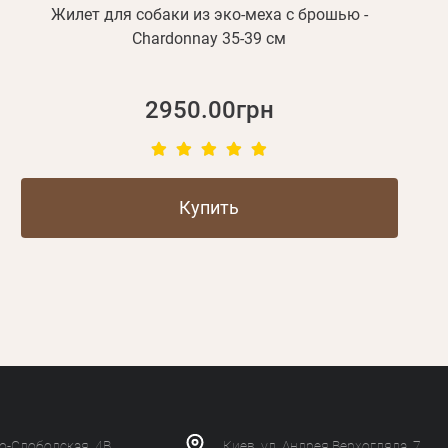
Жилет для собаки из эко-меха с брошью -
Chardonnay 35-39 см
2950.00грн
Купить
ко-Слободская, 4В
Киев, ул. Андрея Верхогляда, 7