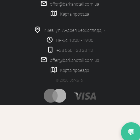
offer@barkandtail.com.ua
Карта проезда
Киев, ул. Андрея Верхогляда, 7
Пн-Вс: 10:00 - 19:00
+38 066 133 38 13
offer@barkandtail.com.ua
Карта проезда
© 2026 Bark&Tail
💬