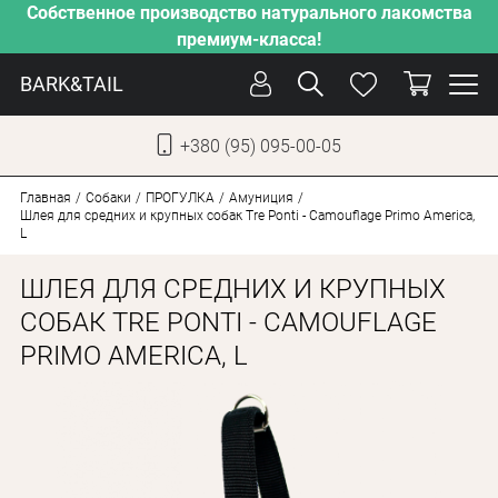
Собственное производство натурального лакомства
премиум-класса!
BARK&TAIL
+380 (95) 095-00-05
УКР
РУС
Главная
Собаки
ПРОГУЛКА
Амуниция
Шлея для средних и крупных собак Tre Ponti - Camouflage Primo America,
L
УХОД
ШЛЕЯ ДЛЯ СРЕДНИХ И КРУПНЫХ
ЗАБОТА
СОБАК TRE PONTI - CAMOUFLAGE
ОТ ЖАРЫ
PRIMO AMERICA, L
НАШЕ ПРОИЗВОДСТВО
НОВИНКИ
АКЦИИ
ДЛЯ КОТОВ