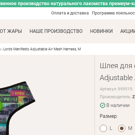
венное производство натурального лакомства премиум-к
Оплата и доставка
Программа лояльнос
ОТ ЖАРЫ
НАШЕ ПРОИЗВОДСТВО
НОВИНКИ
АКЦИ
- Lords Manifesto Adjustable Air Mesh Harness, M
Шлея для с
Adjustable
Артикул: 999519
Производитель:
Z
В наличии
Размер:
L
M