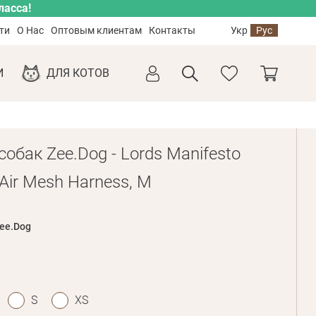
ласса!
ти
О Нас
Оптовым клиентам
Контакты
Укр
Рус
И
ДЛЯ КОТОВ
обак Zee.Dog - Lords Manifesto
 Air Mesh Harness, M
ee.Dog
S
XS