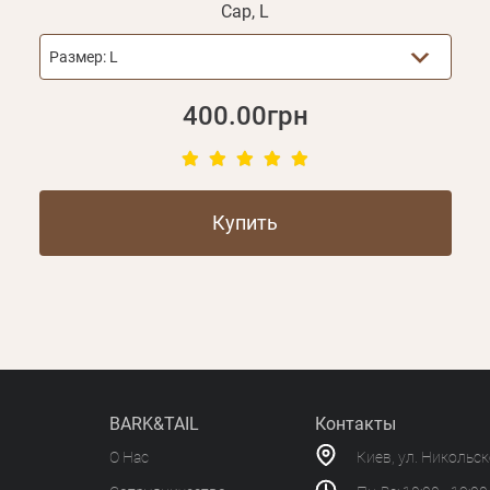
Cap, L
Размер:
L
400.00грн
Купить
BARK&TAIL
Контакты
О Нас
Киев, ул. Никольс