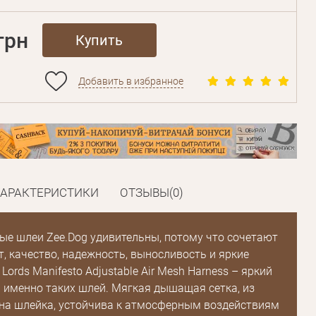
грн
Купить
Добавить в избранное
ХАРАКТЕРИСТИКИ
ОТЗЫВЫ(0)
ые шлеи Zee.Dog удивительны, потому что сочетают
т, качество, надежность, выносливость и яркие
Lords Manifesto Adjustable Air Mesh Harness – яркий
 именно таких шлей. Мягкая дышащая сетка, из
на шлейка, устойчива к атмосферным воздействиям