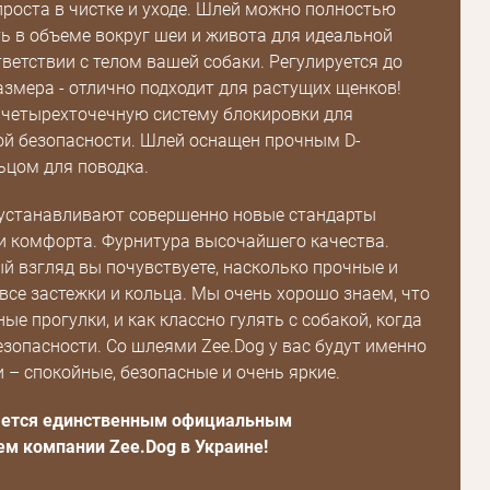
проста в чистке и уходе. Шлей можно полностью
ь в объеме вокруг шеи и живота для идеальной
тветствии с телом вашей собаки. Регулируется до
змера - отлично подходит для растущих щенков!
четырехточечную систему блокировки для
й безопасности. Шлей оснащен прочным D-
цом для поводка.
 устанавливают совершенно новые стандарты
и комфорта. Фурнитура высочайшего качества.
Пароль
й взгляд вы почувствуете, насколько прочные и
все застежки и кольца. Мы очень хорошо знаем, что
Пароль
ые прогулки, и как классно гулять с собакой, когда
безопасности. Со шлеями Zee.Dog у вас будут именно
дения
и – спокойные, безопасные и очень яркие.
Повторите
пароль
ляется единственным официальным
м компании Zee.Dog в Украине!
Зарегистрироваться