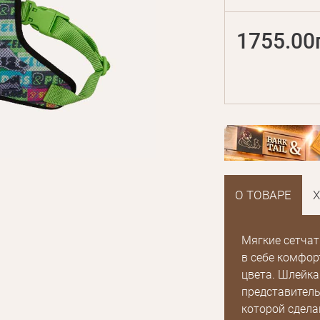
1755.00
О ТОВАРЕ
Мягкие сетчат
в себе комфор
цвета. Шлейка 
представитель
которой сдела