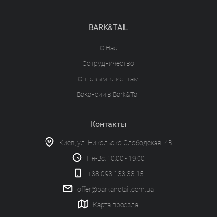
BARK&TAIL
О Нас
Сотрудничество
Оптовым клиентам
Вакансии в Bark&Tail
Контакты
Киев, ул. Никольско-Слободская, 4В
Пн-Вс: 10:00 - 19:00
+38 093 133 38 15
offer@barkandtail.com.ua
Карта проезда