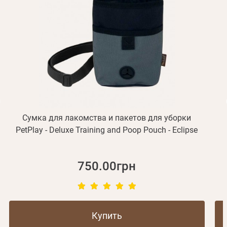
подтверждения регистрации.
Получать уведомления о новинках,скидках, акциях
ваша учетная запись не подтверждена
Отправить
Не пришло письмо?
Повторить отправку
Регистрация
Отправить
Пароль
Вспомнили пароль?
или с помощью
Сумка для лакомства и пакетов для уборки
М
Зарегистрироваться
PetPlay - Deluxe Training and Poop Pouch - Eclipse
750.00грн
Купить