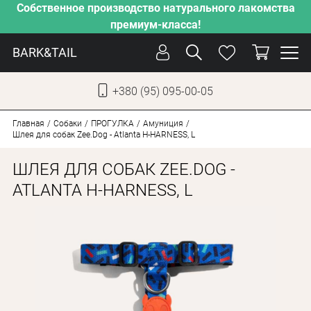
Собственное производство натурального лакомства
премиум-класса!
BARK&TAIL
+380 (95) 095-00-05
УКР
РУС
Главная
Собаки
ПРОГУЛКА
Амуниция
Шлея для собак Zee.Dog - Atlanta H-HARNESS, L
УХОД
ШЛЕЯ ДЛЯ СОБАК ZEE.DOG -
ЗАБОТА
ATLANTA H-HARNESS, L
ОТ ЖАРЫ
НАШЕ ПРОИЗВОДСТВО
НОВИНКИ
АКЦИИ
ДЛЯ КОТОВ