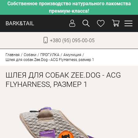
Собственное производство натурального лакомства
премиум-класса!
BARK&TAIL
+380 (95) 095-00-05
УКР
РУС
Главная
Собаки
ПРОГУЛКА
Амуниция
Шлея для собак Zee.Dog - ACG FlyHarness, размер 1
УХОД
ШЛЕЯ ДЛЯ СОБАК ZEE.DOG - ACG
ЗАБОТА
FLYHARNESS, РАЗМЕР 1
ОТ ЖАРЫ
НАШЕ ПРОИЗВОДСТВО
НОВИНКИ
АКЦИИ
ДЛЯ КОТОВ