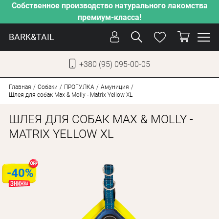
Собственное производство натурального лакомства
премиум-класса!
BARK&TAIL
+380 (95) 095-00-05
УКР
РУС
Главная
Собаки
ПРОГУЛКА
Амуниция
Шлея для собак Max & Molly - Matrix Yellow XL
УХОД
ШЛЕЯ ДЛЯ СОБАК MAX & MOLLY -
ЗАБОТА
MATRIX YELLOW XL
ОТ ЖАРЫ
НАШЕ ПРОИЗВОДСТВО
-40%
НОВИНКИ
АКЦИИ
ДЛЯ КОТОВ