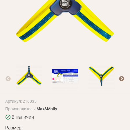
Оплата и доставка
Программа лояльности
О Нас
Оптовым клиентам
Контакты
+380 (95) 095-00-05
Артикул: 216035
Производитель:
Max&Molly
В наличии
Размер: