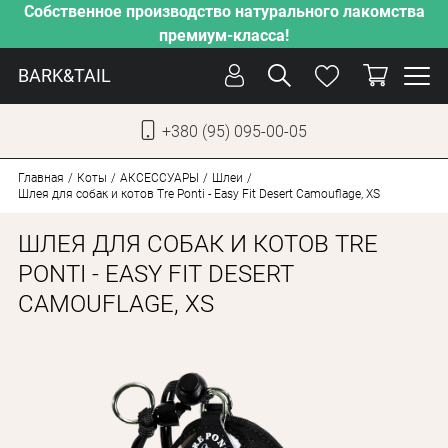
Собственное производство натурального лакомства
премиум-класса!
BARK&TAIL
+380 (95) 095-00-05
УКР
РУС
Главная
Коты
АКСЕССУАРЫ
Шлеи
Шлея для собак и котов Tre Ponti - Easy Fit Desert Camouflage, XS
УХОД
ШЛЕЯ ДЛЯ СОБАК И КОТОВ TRE
ЗАБОТА
PONTI - EASY FIT DESERT
CAMOUFLAGE, XS
ОТ ЖАРЫ
НАШЕ ПРОИЗВОДСТВО
НОВИНКИ
АКЦИИ
ДЛЯ КОТОВ