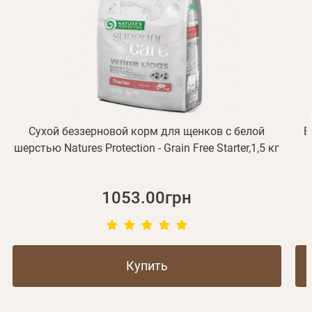
Получать уведомления о новинках,скидках, акциях
ваша учетная запись не подтверждена
Отправить
Не пришло письмо?
Повторить отправку
Регистрация
Отправить
Пароль
Вспомнили пароль?
или с помощью
Сухой беззерновой корм для щенков с белой
В
шерстью Natures Protection - Grain Free Starter,1,5 кг
Зарегистрироваться
1053.00грн
Купить